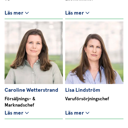
Läs mer
Läs mer
Caroline Wetterstrand
Lisa Lindström
Försäljnings- &
Varuförsörjningschef
Marknadschef
Läs mer
Läs mer