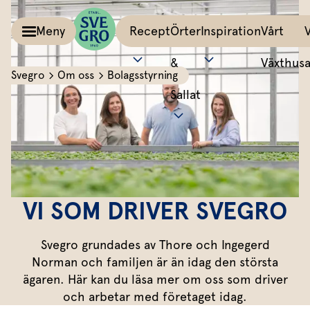
Meny
Recept
Örter
Inspiration
Vårt
&
Växthus
Svegro
Om oss
Bolagsstyrning
Sallat
Kalla såser & Röror
Matinspiration
Tillbehör
Recept
Allt om färska örter
Örter &
Pesto
Bästa peston
Potatis
Sväng iho
Basilika
Salvia
Sallat
Röror
Lyckas med aioli
Grönsaker
All världe
Koriander
Dragon
Inspiration
Kalla såser
Mumsig majonnäs
Äggrätter
Mynta
Rosmarin
VI SOM DRIVER SVEGRO
Vårt
Aioli
Godaste dippen
Bröd & mackor
Dill
Mejram
Växthus
Svegro grundades av Thore och Ingegerd
Dipp
Smaksätt örtolja
Övriga tillbehör
Vårt ansvar
Persilja
Körvel
Norman och familjen är än idag den största
ägaren. Här kan du läsa mer om oss som driver
Om oss
Gör eget örtsmör
Gräslök
Krasse
Dressingar
Marinad & kryddsmör
och arbetar med företaget idag.