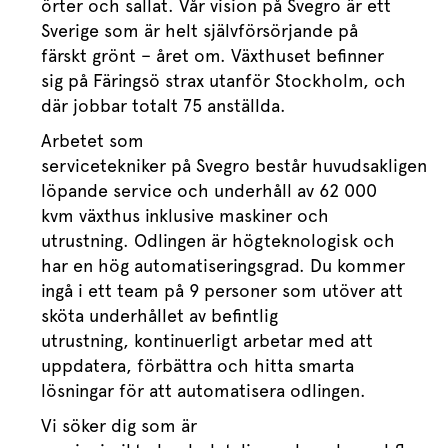
örter och sallat.
Vår vision på
Svegro
är ett
Sverige som är helt självförsörjande på
färskt grönt – året om.
Växthuset befinner
sig
på Färingsö
strax utanför Stockholm
,
och
där jobbar
totalt
75 anställda.
Arbetet
som
servicetekniker
på
Svegro
består
huvudsakligen
a
löpande service och underhåll av 62 000
kvm växthus inklusive maskiner och
utrustning. Odlingen är högteknologisk och
har en hög automatiseringsgrad.
Du kommer
ingå i ett team på 9 personer som
utöver att
sköta underhållet av befintlig
utrustning,
kontinuerligt arbetar
med att
uppdatera, förbättra och hitta smarta
lösningar för att automatisera odlingen
.
Vi söker dig
som är