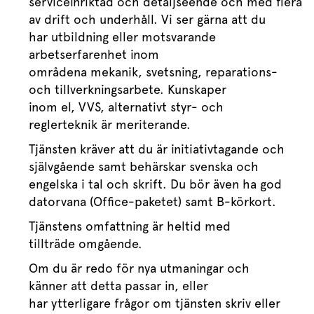
serviceinriktad
och
detaljseende
och
med
flera
å
av drift och underhåll. Vi ser gärna att du
har
utbildning
eller motsvarande
arbetserfarenhet
inom
område
na
meka
nik,
svetsning,
reparations-
och tillverkningsarbete.
Kunskaper
inom
el,
VVS,
alternativt
styr- och
reglerteknik
är meriterande.
Tjänsten kräver att du är initiativtagande
och
självgående samt behärskar svenska och
engelska i tal och skrift
.
Du bör även ha god
datorvana (Office-paketet) samt
B-
körkort.
Tjänstens omfattning
är heltid med
tillträde
omgående.
Om du är redo för nya utmaningar och
känner att detta passar in, eller
har
ytterligare
frågor
om tjänsten skriv eller