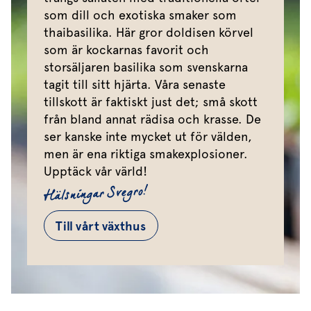
som dill och exotiska smaker som
thaibasilika. Här gror doldisen körvel
som är kockarnas favorit och
storsäljaren basilika som svenskarna
tagit till sitt hjärta. Våra senaste
tillskott är faktiskt just det; små skott
från bland annat rädisa och krasse. De
ser kanske inte mycket ut för välden,
men är ena riktiga smakexplosioner.
Upptäck vår värld!
Hälsningar Svegro!
Till vårt växthus