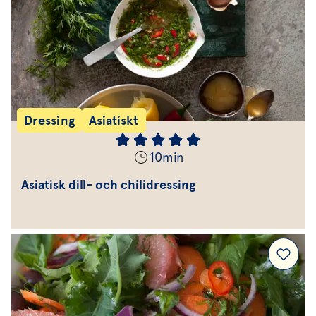
Dressing
Asiatiskt
10
min
Asiatisk dill- och chilidressing