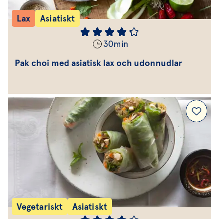
Lax
Asiatiskt
30
min
Pak choi med asiatisk lax och udonnudlar
Vegetariskt
Asiatiskt