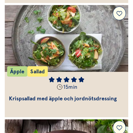
Äpple
Sallad
15
min
Krispsallad med äpple och jordnötsdressing