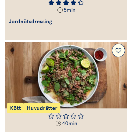
5
min
Jordnötsdressing
Kött
Huvudrätter
40
min