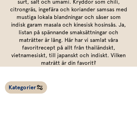
Marinera mera
surt, salt och umami. Kryddor som chili,
Timjan
Mikroört
Dressing
Marinad
citrongräs, ingefära och koriander samsas med
Fixa vinägretten
Oregano
Röd Oxali
Vinägrett
Kryddsmör
mustiga lokala blandningar och såser som
indisk garam masala och kinesisk hosinsås. Ja,
Dressingen gör salladen
Citronmeliss
Örtolja
Örtsalt & rub
listan på spännande smaksättningar och
Allt om sallat
maträtter är lång. Här har vi samlat våra
favoritrecept på allt från thailändskt,
Vårt sortiment
vietnamesiskt, till japanskt och indiskt. Vilken
Våra färska örter
maträtt är din favorit?
Vår sallat & gröna blad
Våra mikroörter & skott
Kategorier
För restaurang & storkö
Alla recept