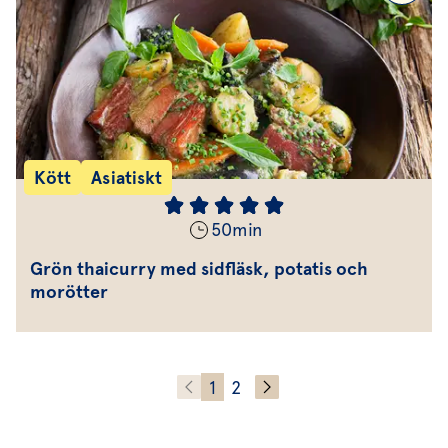
Kött
Asiatiskt
50
min
Grön thaicurry med sidfläsk, potatis och
morötter
1
2