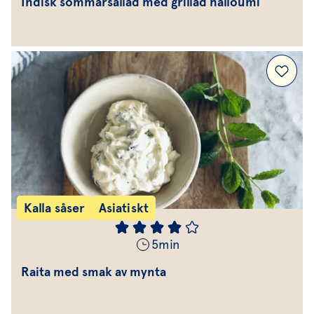
Indisk sommarsallad med grillad halloumi
Kalla såser
Asiatiskt
5
min
Raita med smak av mynta