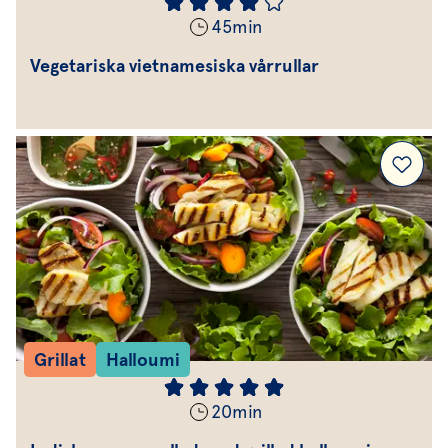
45
min
Vegetariska vietnamesiska vårrullar
Grillat
Halloumi
20
min