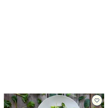
Kalla såser & röror
Dressingar
Marinad & kryddsmör
Tillbehör
Huvudrätter
Sallader
Festmat & säsong
Drycker
Efterrätt & Fika