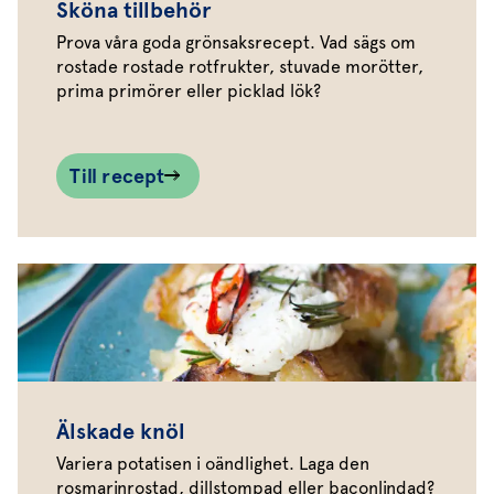
Sköna tillbehör
Prova våra goda grönsaksrecept. Vad sägs om
rostade rostade rotfrukter, stuvade morötter,
prima primörer eller picklad lök?
Till recept
Älskade knöl
Variera potatisen i oändlighet. Laga den
rosmarinrostad, dillstompad eller baconlindad?