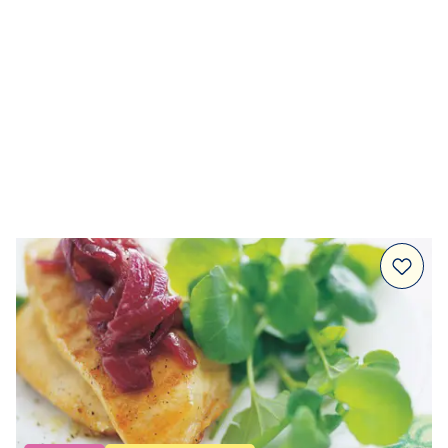
Huvudrätter
Sallader
Festmat & säsong
Drycker
Efterrätt & Fika