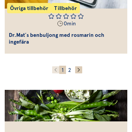
Övriga tillbehör
Tillbehör
0
min
Dr.Mat´s benbuljong med rosmarin och
ingefära
1
2