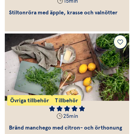
15
min
Stiltonröra med äpple, krasse och valnötter
Övriga tillbehör
Tillbehör
25
min
Bränd manchego med citron- och örthonung