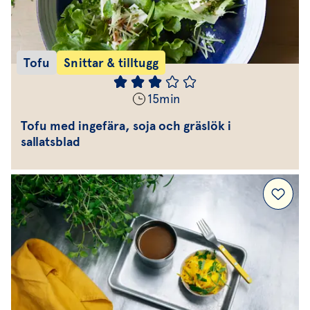
Tofu
Snittar & tilltugg
15
min
Tofu med ingefära, soja och gräslök i
sallatsblad