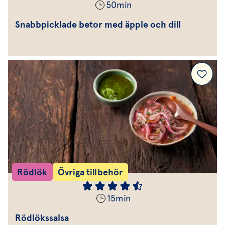
50
min
Snabbpicklade betor med äpple och dill
Rödlök
Övriga tillbehör
15
min
Rödlökssalsa