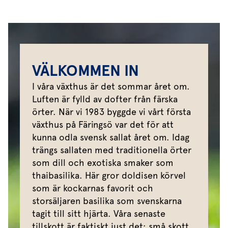
VÄLKOMMEN IN
I våra växthus är det sommar året om.
Luften är fylld av dofter från färska
örter. När vi 1983 byggde vi vårt första
växthus på Färingsö var det för att
kunna odla svensk sallat året om. Idag
trängs sallaten med traditionella örter
som dill och exotiska smaker som
thaibasilika. Här gror doldisen körvel
som är kockarnas favorit och
storsäljaren basilika som svenskarna
tagit till sitt hjärta. Våra senaste
tillskott är faktiskt just det; små skott