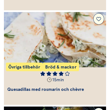
Övriga tillbehör
Bröd & mackor
15
min
Quesadillas med rosmarin och chèvre