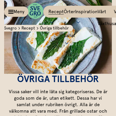
Meny
Recept
Örter
Inspiration
Vårt
&
Växthus
Svegro
Recept
Övriga tillbehör
Sallat
Kalla såser & Röror
Matinspiration
Tillbehör
Recept
Allt om färska örter
Örter &
Pesto
Bästa peston
Potatis
Sväng iho
Basilika
Salvia
Sallat
Röror
Lyckas med aioli
Grönsaker
All världe
Koriander
Dragon
Inspiration
Kalla såser
Mumsig majonnäs
Äggrätter
Mynta
Rosmarin
ÖVRIGA TILLBEHÖR
Vårt
Aioli
Godaste dippen
Bröd & mackor
Dill
Mejram
Växthus
Vissa saker vill inte låta sig kategoriseras. De är
Dipp
Smaksätt örtolja
Övriga tillbehör
Vårt ansvar
Persilja
Körvel
goda som de är, utan etikett. Dessa har vi
samlat under rubriken övrigt. Alla är de
Om oss
Gör eget örtsmör
Gräslök
Krasse
Dressingar
Marinad & kryddsmör
välkomna att vara med. Från grillade ostar och