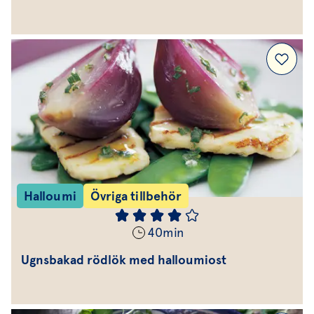
Halloumi
Övriga tillbehör
40
min
Ugnsbakad rödlök med halloumiost