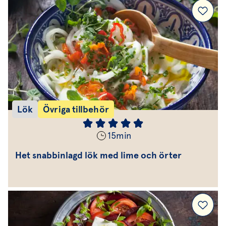
Lök
Övriga tillbehör
15
min
Het snabbinlagd lök med lime och örter