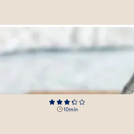
10
min