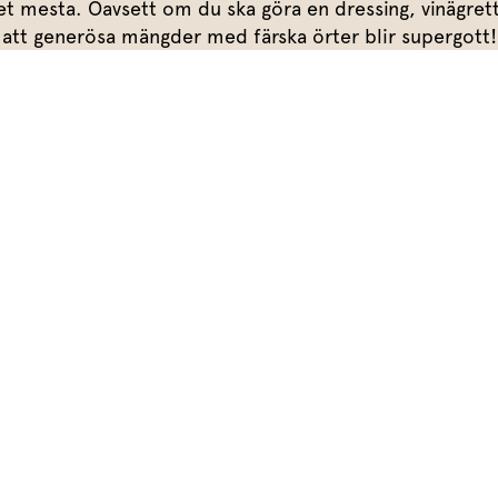
Marinera mera
Sydamerikanskt
Timjan
Mikroörter
et mesta. Oavsett om du ska göra en dressing, vinägrett 
Marinad
att generösa mängder med färska örter blir supergott!
Fixa vinägretten
Oregano
Röd Oxalis
Kryddsmör
Dressingen gör salladen
Citronmeliss
Örtsalt & rub
Allt om sallat
Vårt sortiment
Våra färska örter
Vår sallat & gröna blad
Våra mikroörter & skott
För restaurang & storkök