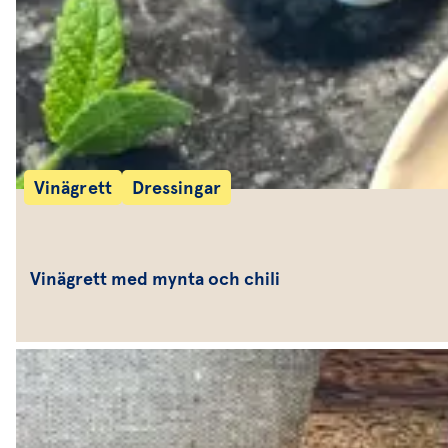
Vinägrett
Dressingar
Vinägrett med mynta och chili