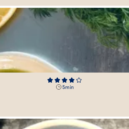
5
min