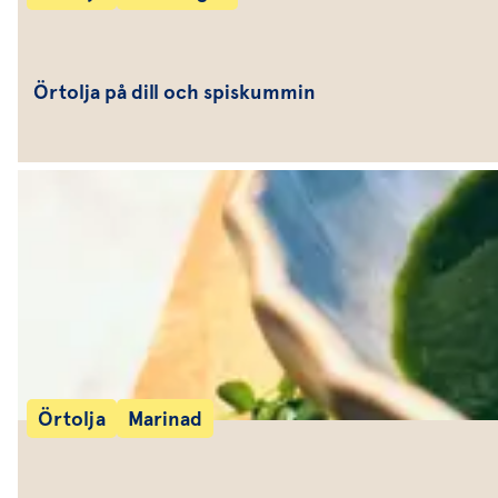
Örtolja på dill och spiskummin
Örtolja
Marinad