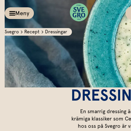
Meny
Svegro
Recept
Dressingar
Kalla såser & Röro
Recept
Örter &
Pesto
Sallat
Röror
Inspiration
Kalla såser
DRESSI
Vårt
Aioli
Växthus
Dipp
Vårt ansvar
En smarrig dressing är
krämiga klassiker som Cea
Om oss
Dressingar
hos oss på Svegro är v