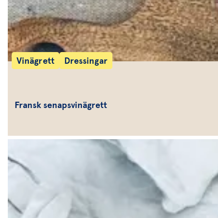
Vinägrett
Dressingar
Fransk senapsvinägrett