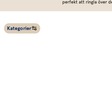
perfekt att ringla över d
Dressing
Vinägrett
Örtolja
Kategorier
Alla recept
Kalla såser & röror
Dressingar
Marinad & kryddsmör
Tillbehör