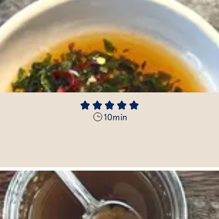
10
min