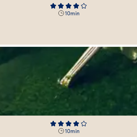
10
min
10
min