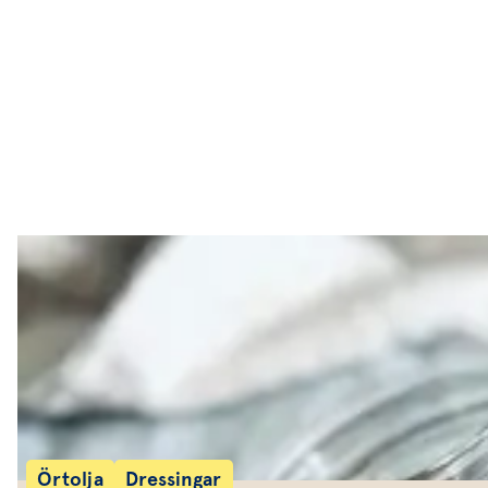
Huvudrätter
Sallader
Festmat & säsong
Drycker
Efterrätt & Fika
Örtolja
Dressingar