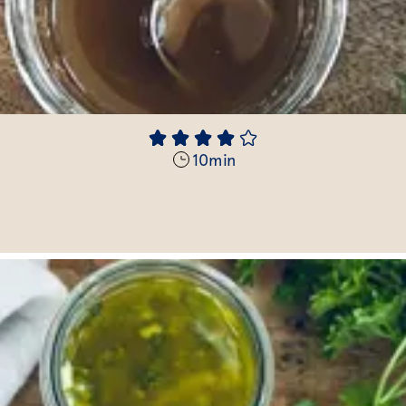
10
min