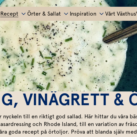
Recept
Örter & Sallat
Inspiration
Vårt Växthus
r
Tillbehör
Matinspiration
Huvudrätter
S
Allt om färska örter
Potatis
Bästa peston
Pasta
Sväng ihop en sal
P
Basilika
Salvia
Pizza
Grönsaker
Lyckas med aioli
All världens röror
M
Koriander
Dragon
Sallad
Soppa
Äggrätter
Mumsig majonnäs
S
Mynta
Rosmarin
NG, VINÄGRETT & 
Kyckling
Bröd & mackor
Godaste dippen
G
Kött
Dill
Mejram
Fisk & skaldjur
Övriga tillbehör
Smaksätt örtolja
P
Persilja
Körvel
Vegetariskt
 nyckeln till en riktigt god sallad. Här hittar du våra bä
Italienskt
sardressing och Rhode Island, till en variation av fräsc
Gör eget örtsmör
V
Gräslök
Krasse
Marinad & kryddsmör
Asiatiskt
åra goda recept på örtoljor. Pröva att blanda själv med 