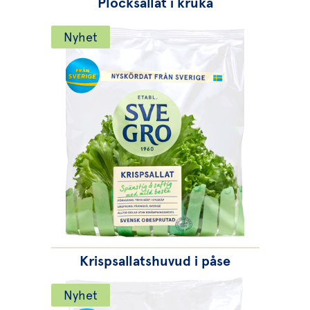
Plocksallat i kruka
Nyhet
Krispsallatshuvud i påse
Nyhet