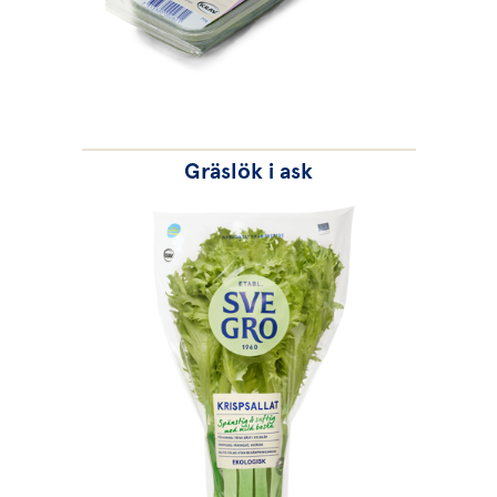
Gräslök i ask