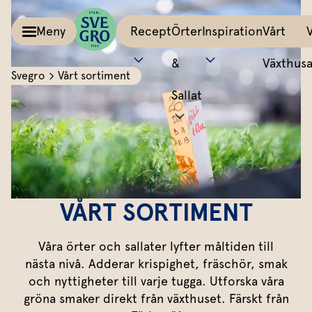
Meny
Recept
Örter
Inspiration
Vårt
&
Växthus
Svegro
Vårt sortiment
Sallat
Kalla såser & Röror
Matinspiration
Tillbehör
Recept
Allt om färska örter
Örter &
Pesto
Bästa peston
Potatis
Sväng iho
Basilika
Salvia
Sallat
Röror
Lyckas med aioli
Grönsaker
All världe
Koriander
Dragon
Inspiration
Kalla såser
Mumsig majonnäs
Äggrätter
Mynta
Rosmarin
VÅRT SORTIMENT
Vårt
Aioli
Godaste dippen
Bröd & mackor
Dill
Mejram
Växthus
Våra örter och sallater lyfter måltiden till
Dipp
Smaksätt örtolja
Övriga tillbehör
Vårt ansvar
Persilja
Körvel
nästa nivå. Adderar krispighet, fräschör, smak
och nyttigheter till varje tugga. Utforska våra
Om oss
Gör eget örtsmör
Gräslök
Krasse
Dressingar
Marinad & kryddsmör
gröna smaker direkt från växthuset. Färskt från