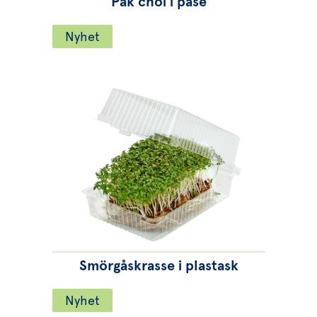
Pak choi i påse
Nyhet
Smörgåskrasse i plastask
Nyhet