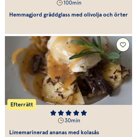
100
min
Hemmagjord gräddglass med olivolja och örter
Efterrätt
30
min
Limemarinerad ananas med kolasås