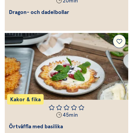
20
min
Dragon- och dadelbollar
Kakor & fika
45
min
Örtvåffla med basilika