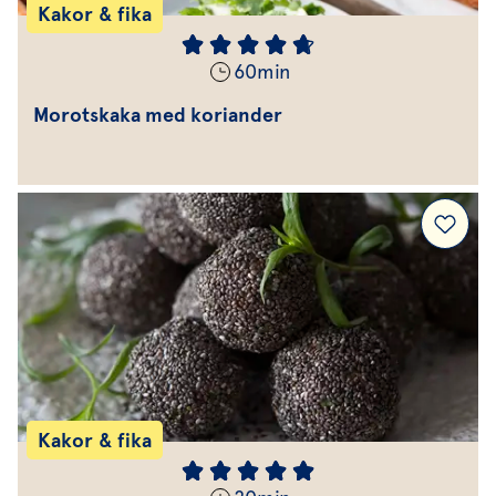
Kakor & fika
60
min
Morotskaka med koriander
Kakor & fika