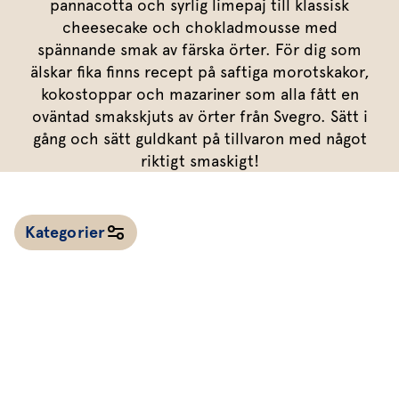
Marinera mera
pannacotta och syrlig limepaj till klassisk
Timjan
Mikroört
Dressing
Marinad
cheesecake och chokladmousse med
Fixa vinägretten
Oregano
Röd Oxali
Vinägrett
Kryddsmör
spännande smak av färska örter. För dig som
älskar fika finns recept på saftiga morotskakor,
Dressingen gör salladen
Citronmeliss
Örtolja
Örtsalt & rub
kokostoppar och mazariner som alla fått en
Allt om sallat
oväntad smakskjuts av örter från Svegro. Sätt i
gång och sätt guldkant på tillvaron med något
Vårt sortiment
riktigt smaskigt!
Våra färska örter
Vår sallat & gröna blad
Kategorier
Våra mikroörter & skott
För restaurang & storkö
Alla recept
Kalla såser & röror