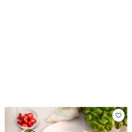
Dressingar
Marinad & kryddsmör
Tillbehör
Huvudrätter
Sallader
Festmat & säsong
Drycker
Efterrätt & Fika