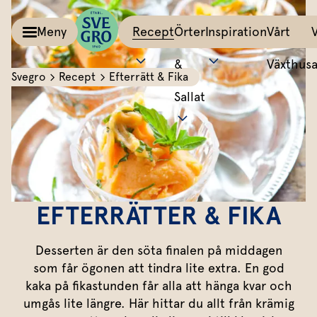
Meny
Recept
Örter
Inspiration
Vårt
&
Växthus
Svegro
Recept
Efterrätt & Fika
Sallat
Kalla såser & Röror
Matinspiration
Tillbehör
Recept
Allt om färska örter
Örter &
Pesto
Bästa peston
Potatis
Sväng iho
Basilika
Salvia
Sallat
Röror
Lyckas med aioli
Grönsaker
All världe
Koriander
Dragon
Inspiration
Kalla såser
Mumsig majonnäs
Äggrätter
Mynta
Rosmarin
EFTERRÄTTER & FIKA
Vårt
Aioli
Godaste dippen
Bröd & mackor
Dill
Mejram
Växthus
Desserten är den söta finalen på middagen
Dipp
Smaksätt örtolja
Övriga tillbehör
Vårt ansvar
Persilja
Körvel
som får ögonen att tindra lite extra. En god
kaka på fikastunden får alla att hänga kvar och
Om oss
Gör eget örtsmör
Gräslök
Krasse
Dressingar
Marinad & kryddsmör
umgås lite längre. Här hittar du allt från krämig