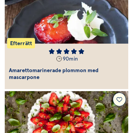
Efterrätt
90
min
Amarettomarinerade plommon med
mascarpone