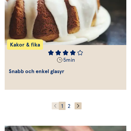
Kakor & fika
5
min
Snabb och enkel glasyr
1
2