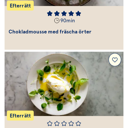
Efterrätt
90
min
Chokladmousse med fräscha örter
Efterrätt