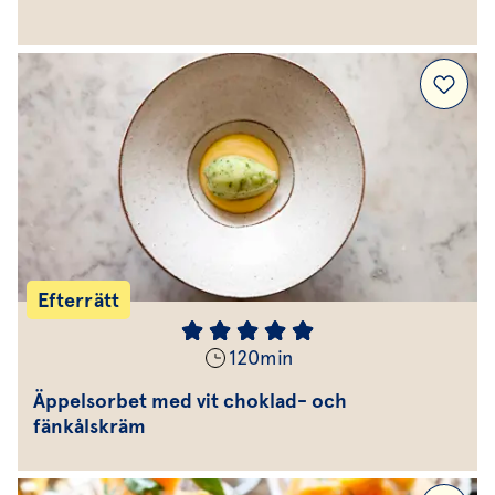
Efterrätt
120
min
Äppelsorbet med vit choklad- och
fänkålskräm