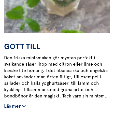
GOTT TILL
Den friska mintsmaken gör myntan perfekt i
svalkande såser ihop med citron eller lime och
kanske lite honung. I det libanesiska och engelska
köket använder man örten flitigt, till exempel i
sallader och kalla yoghurtsåser, till lamm och
kyckling. Tillsammans med gröna ärtor och
bondbönor är den magiskt. Tack vare sin mintsmak
passar den också bra till efterrätter. Det ger en
Läs mer
friskhet till choklad och frukter. Marinerad