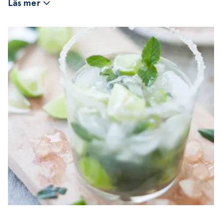
Läs mer
behåller stammen sin spädhet. Om du får mynta
över när du lagat mat kan du både torka och frysa
bladen.