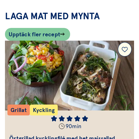
vattenmelon eller jordgubbar med lime och mynta
blir en garanterad succé.
LAGA MAT MED MYNTA
Upptäck fler recept
Grillat
Kyckling
90
min
Örtgrillad kycklingfilé med het majssallad