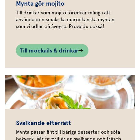
Mynta gör mojito
Till drinkar som mojito föredrar många att
använda den smakrika marockanska myntan
som vi odlar på Svegro. Prova du också!
Till mockails & drinkar
Svalkande efterrätt
Mynta passar fint till bäriga desserter och söta
bakverk. Vår favorit är en svalkande och fräsch