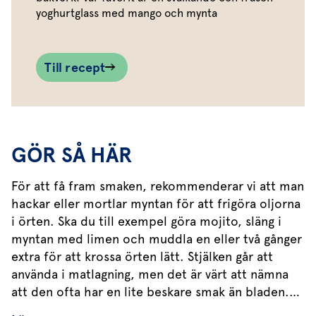
yoghurtglass med mango och mynta
Till recept
GÖR SÅ HÄR
För att få fram smaken, rekommenderar vi att man
hackar eller mortlar myntan för att frigöra oljorna
i örten. Ska du till exempel göra mojito, släng i
myntan med limen och muddla en eller två gånger
extra för att krossa örten lätt. Stjälken går att
använda i matlagning, men det är värt att nämna
att den ofta har en lite beskare smak än bladen.
Vilt växande blir stammen grov, men växthusodlad