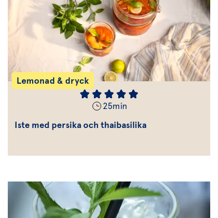
Lemonad & dryck
25
min
Iste med persika och thaibasilika