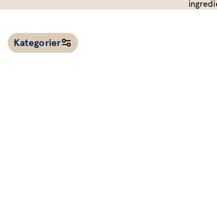
ingredi
Dressing
Vinägrett
Kategorier
Örtolja
Alla recept
Kalla såser & röror
Dressingar
Marinad & kryddsmör
Tillbehör
Huvudrätter