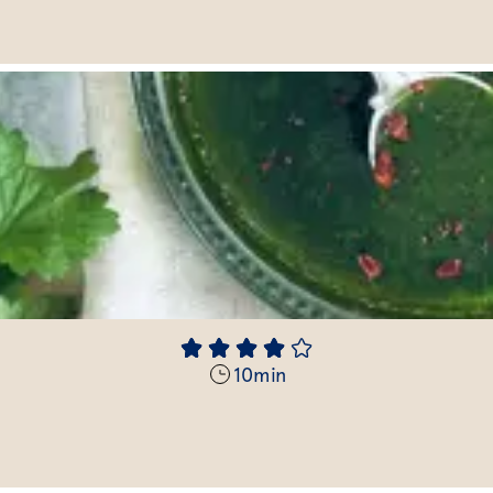
10
min