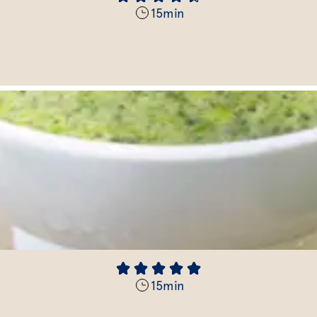
15
min
15
min