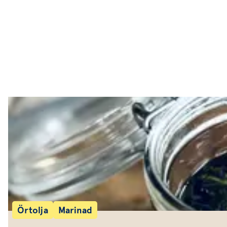
Sallader
Festmat & säsong
Drycker
Efterrätt & Fika
Örtolja
Marinad