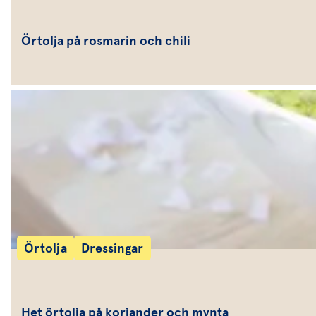
Örtolja på rosmarin och chili
Örtolja
Dressingar
Het örtolja på koriander och mynta