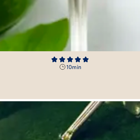
10
min