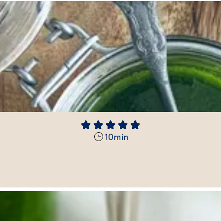
10
min