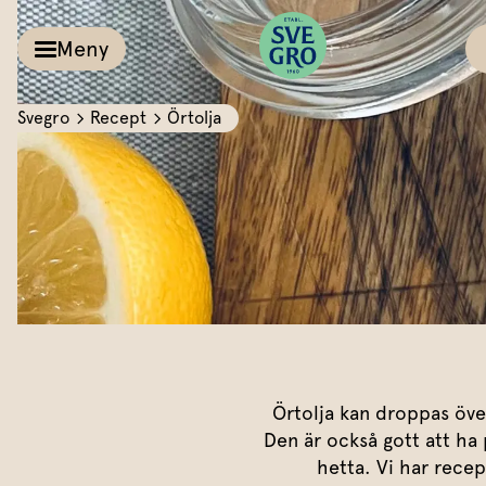
Meny
Svegro
Recept
Örtolja
Kalla såser & Röro
Recept
Örter &
Pesto
Sallat
Röror
Inspiration
Kalla såser
Vårt
Aioli
Växthus
Dipp
Vårt ansvar
Örtolja kan droppas över
Den är också gott att ha 
Om oss
Dressingar
hetta. Vi har rece