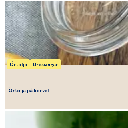
Örtolja
Dressingar
Örtolja på körvel