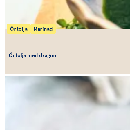
Örtolja
Marinad
Örtolja med dragon