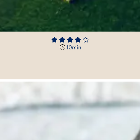
10
min