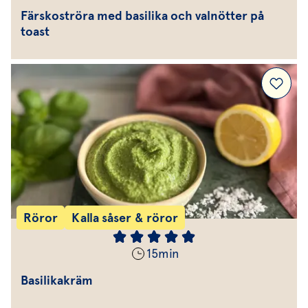
Färskoströra med basilika och valnötter på
toast
Röror
Kalla såser & röror
15
min
Basilikakräm