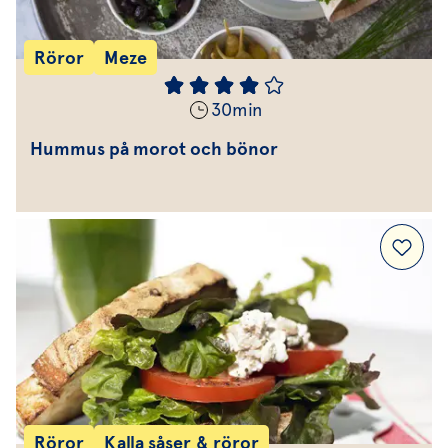
Röror
Meze
30
min
Hummus på morot och bönor
Röror
Kalla såser & röror