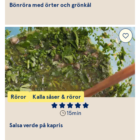
Bönröra med örter och grönkål
Röror
Kalla såser & röror
15
min
Salsa verde på kapris