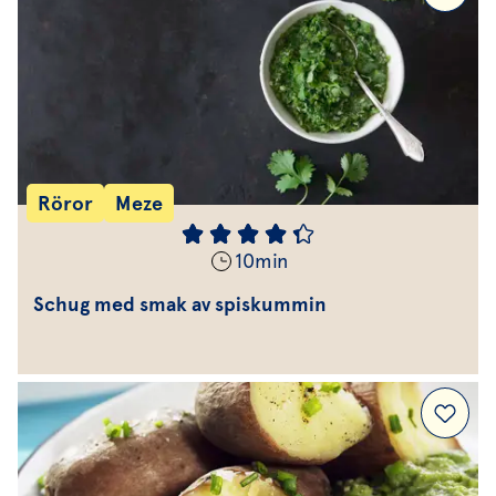
Röror
Meze
10
min
Schug med smak av spiskummin