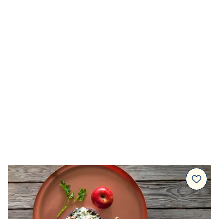
Dressingar
Marinad & kryddsmör
Tillbehör
Huvudrätter
Sallader
Festmat & säsong
Drycker
Efterrätt & Fika