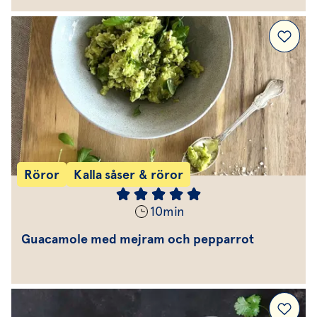
Röror
Kalla såser & röror
10
min
Guacamole med mejram och pepparrot