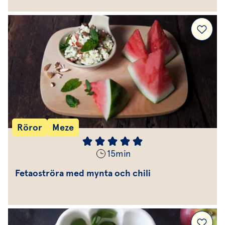
Röror
Meze
15
min
Fetaoströra med mynta och chili