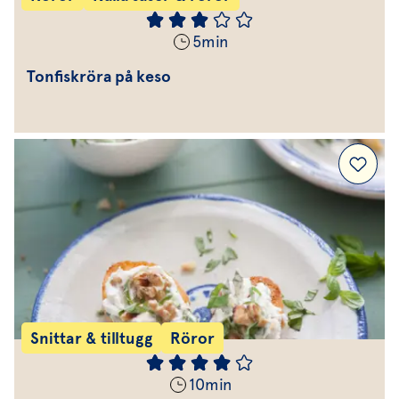
5
min
Tonfiskröra på keso
Snittar & tilltugg
Röror
10
min