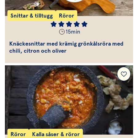
Snittar & tilltugg
Röror
15
min
Knäckesnittar med krämig grönkålsröra med
chili, citron och oliver
Röror
Kalla såser & röror