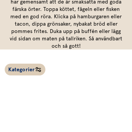
Marinera mera
har gemensamt att de är smaksatta med goda
Timjan
Mikroört
Dressing
Marinad
färska örter. Toppa köttet, fågeln eller fisken
Fixa vinägretten
Oregano
Röd Oxali
Vinägrett
Kryddsmör
med en god röra. Klicka på hamburgaren eller
tacon, dippa grönsaker, nybakat bröd eller
Dressingen gör salladen
Citronmeliss
Örtolja
Örtsalt & rub
pommes frites. Duka upp på buffén eller lägg
Allt om sallat
vid sidan om maten på tallriken. Så användbart
och så gott!
Vårt sortiment
Våra färska örter
Kategorier
Vår sallat & gröna blad
Våra mikroörter & skott
För restaurang & storkö
Alla recept
Kalla såser & röror