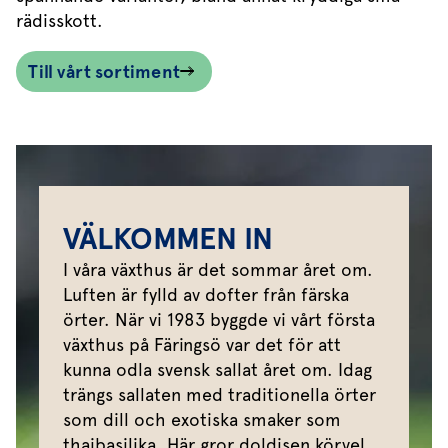
rädisskott.
Till vårt sortiment
VÄLKOMMEN IN
I våra växthus är det sommar året om.
Luften är fylld av dofter från färska
örter. När vi 1983 byggde vi vårt första
växthus på Färingsö var det för att
kunna odla svensk sallat året om. Idag
trängs sallaten med traditionella örter
som dill och exotiska smaker som
thaibasilika. Här gror doldisen körvel