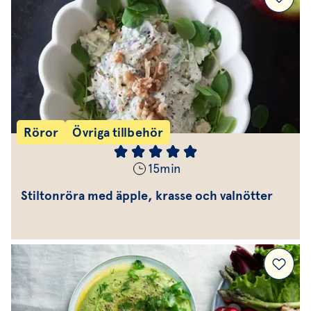
Röror
Övriga tillbehör
15
min
Stiltonröra med äpple, krasse och valnötter