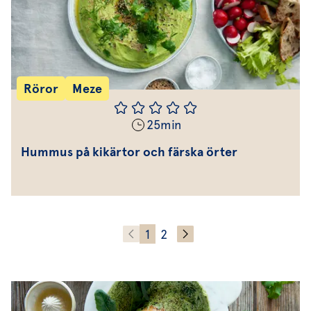
Röror
Meze
25
min
Hummus på kikärtor och färska örter
1
2