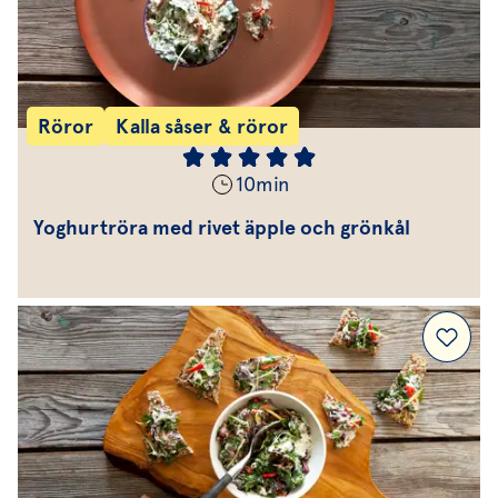
Röror
Kalla såser & röror
10
min
Yoghurtröra med rivet äpple och grönkål