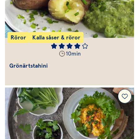
Röror
Kalla såser & röror
10
min
Grönärtstahini