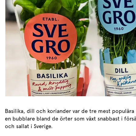
Dressing
Vinägrett
Örtolja
Basilika, dill och koriander var de tre mest populära
en bubblare bland de örter som växt snabbast i försä
och sallat i Sverige.