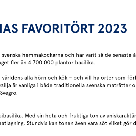
NAS FAVORITÖRT 2023
e svenska hemmakockarna och har varit så de senaste 
aget fler än 4 700 000 plantor basilika.
ån världens alla hörn och kök – och vill ha örter som fö
rsilja är vanliga i både traditionella svenska maträtter 
Svegro.
ibasilika. Med sin heta och fruktiga ton av aniskaraktä
atlagning. Stundvis kan tonen även vara söt vilket gör d