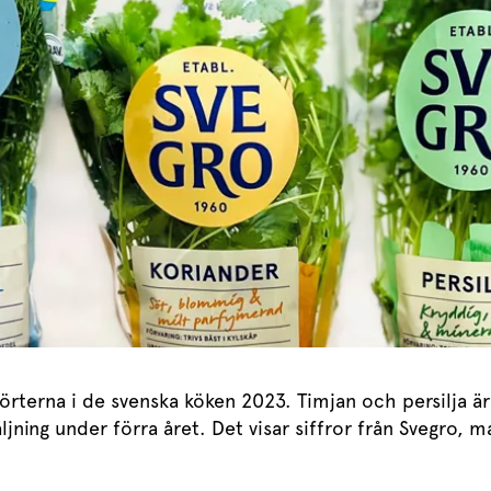
Marinera mera
Sydamerikanskt
Timjan
Mikroörter
Marinad
Fixa vinägretten
Oregano
Röd Oxalis
Kryddsmör
Dressingen gör salladen
Citronmeliss
Örtsalt & rub
Allt om sallat
Vårt sortiment
Våra färska örter
Vår sallat & gröna blad
Våra mikroörter & skott
För restaurang & storkök
 örterna i de svenska köken 2023. Timjan och persilja ä
ljning under förra året. Det visar siffror från Svegro,