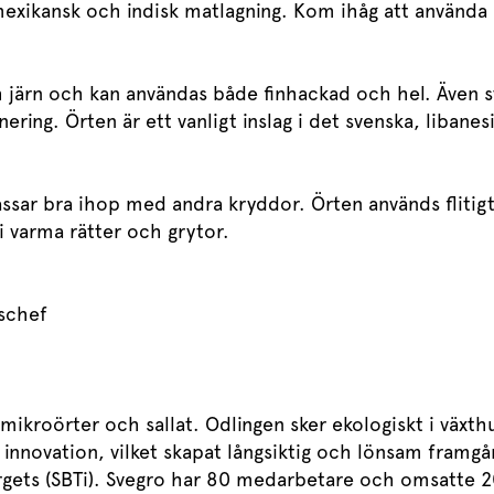
, mexikansk och indisk matlagning. Kom ihåg att använda
järn och kan användas både finhackad och hel. Även stj
rnering. Örten är ett vanligt inslag i det svenska, libane
sar bra ihop med andra kryddor. Örten används flitigt 
i varma rätter och grytor.
dschef
, mikroörter och sallat. Odlingen sker ekologiskt i väx
innovation, vilket skapat långsiktig och lönsam framgå
Targets (SBTi). Svegro har 80 medarbetare och omsatte 