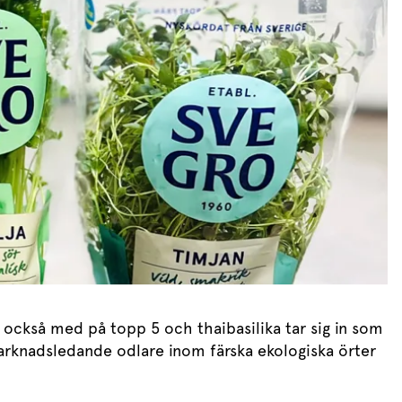
Meze
Efterrätt
Kakor & fi
r också med på topp 5 och thaibasilika tar sig in som
 marknadsledande odlare inom färska ekologiska örter