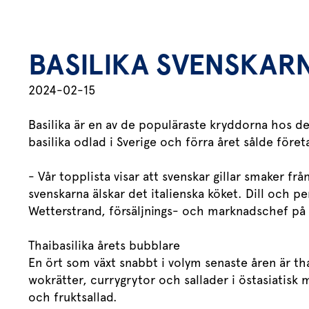
BASILIKA SVENSKAR
2024-02-15
Basilika är en av de populäraste kryddorna hos d
basilika odlad i Sverige och förra året sålde föret
- Vår topplista visar att svenskar gillar smaker fr
svenskarna älskar det italienska köket. Dill och pe
Wetterstrand, försäljnings- och marknadschef på 
Thaibasilika årets bubblare
En ört som växt snabbt i volym senaste åren är tha
wokrätter, currygrytor och sallader i östasiatisk m
och fruktsallad.