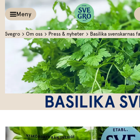
Meny
Svegro
Om oss
Press & nyheter
Basilika svenskarnas f
Kalla såser & Röro
Recept
Örter &
Pesto
Sallat
Röror
Inspiration
Kalla såser
BASILIKA S
Vårt
Aioli
Växthus
Dipp
Vårt ansvar
Om oss
Dressingar