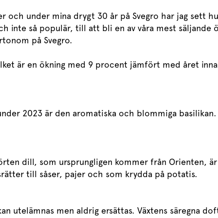
 och under mina drygt 30 år på Svegro har jag sett hur
h inte så populär, till att bli en av våra mest säljande
hortonom på Svegro.
ilket är en ökning med 9 procent jämfört med året inna
under 2023 är den aromatiska och blommiga basilikan. 
rten dill, som ursprungligen kommer från Orienten, är e
rätter till såser, pajer och som krydda på potatis.
an utelämnas men aldrig ersättas. Växtens säregna dof