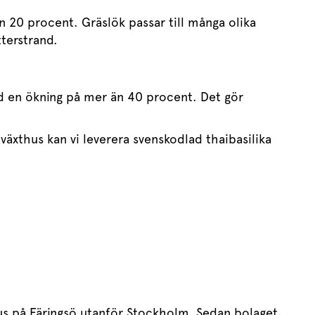
n 20 procent. Gräslök passar till många olika
tterstrand.
med en ökning på mer än 40 procent. Det gör
i växthus kan vi leverera svenskodlad thaibasilika
.
thus på Färingsö utanför Stockholm. Sedan bolaget