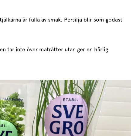
älkarna är fulla av smak. Persilja blir som godast
n tar inte över maträtter utan ger en härlig