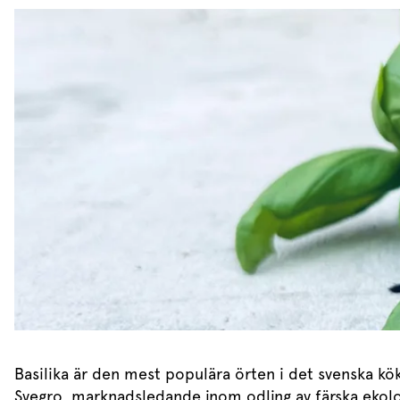
Dressing
Vinägrett
Örtolja
Basilika är den mest populära örten i det svenska kök
Svegro, marknadsledande inom odling av färska ekolog