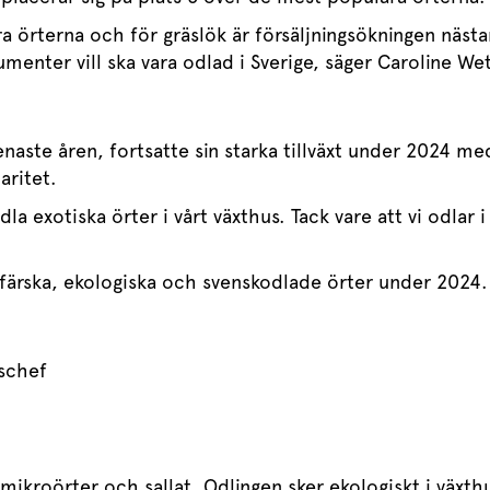
a örterna och för gräslök är försäljningsökningen nästa
menter vill ska vara odlad i Sverige, säger Caroline We
senaste åren, fortsatte sin starka tillväxt under 2024 
laritet.
dla exotiska örter i vårt växthus. Tack vare att vi odlar 
 färska, ekologiska och svenskodlade örter under 2024
dschef
, mikroörter och sallat. Odlingen sker ekologiskt i väx