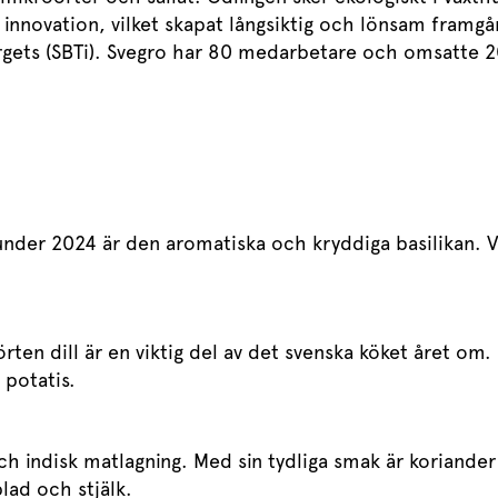
innovation, vilket skapat långsiktig och lönsam framgå
Targets (SBTi). Svegro har 80 medarbetare och omsatte 
nder 2024 är den aromatiska och kryddiga basilikan. Vä
ten dill är en viktig del av det svenska köket året om. 
å potatis.
och indisk matlagning. Med sin tydliga smak är koriander
blad och stjälk.