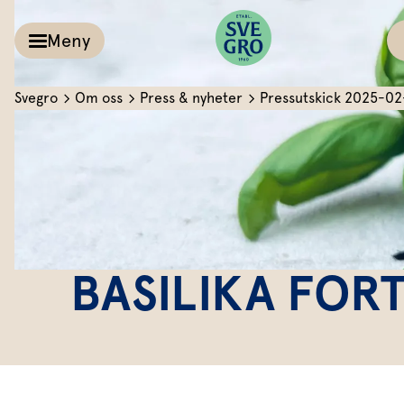
Meny
Svegro
Om oss
Press & nyheter
Pressutskick 2025-02
Kalla såser & Röro
Recept
Örter &
Pesto
Sallat
Röror
Inspiration
Kalla såser
BASILIKA FOR
Vårt
Aioli
Växthus
Dipp
Vårt ansvar
Om oss
Dressingar