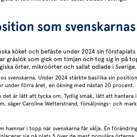
position som svenskarna
nska köket och befäste under 2024 sin förstaplats
ar gräslök som gick om timjan och tog sig in på top
ska örter, mikroörter och sallat odlade i Sverige.
s svenskarna. Under 2024 stärkte basilika sin position 
ukor under förra året, en ökning med nästan 20 procent.
 det är lätt att tycka om. Tydlig smak, lätt att hantera 
lm, säger Caroline Wetterstrand, försäljnings- och ma
som hamnar i topp när svenskarna får välja. En förändrin
 placerar sig på plats 5 över de mest populära örterna