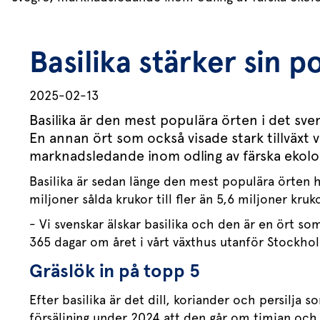
Basilika stärker sin 
2025-02-13
Basilika är den mest populära örten i det sve
En annan ört som också visade stark tillväxt v
marknadsledande inom odling av färska ekologi
Basilika är sedan länge den mest populära örten ho
miljoner sålda krukor till fler än 5,6 miljoner kr
- Vi svenskar älskar basilika och den är en ört som
365 dagar om året i vårt växthus utanför Stockho
Gräslök in på topp 5
Efter basilika är det dill, koriander och persilja 
försäljning under 2024 att den går om timjan och