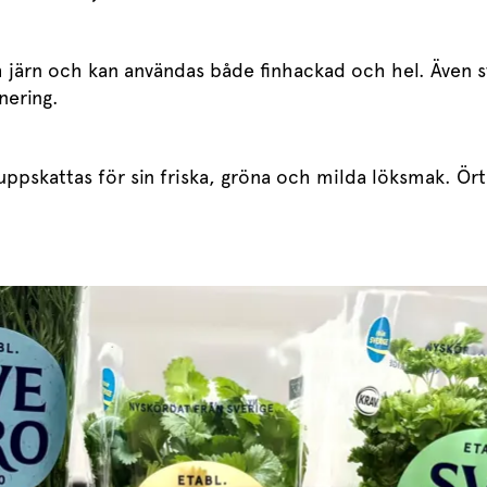
järn och kan användas både finhackad och hel. Även stj
arnering.
ppskattas för sin friska, gröna och milda löksmak. Örte