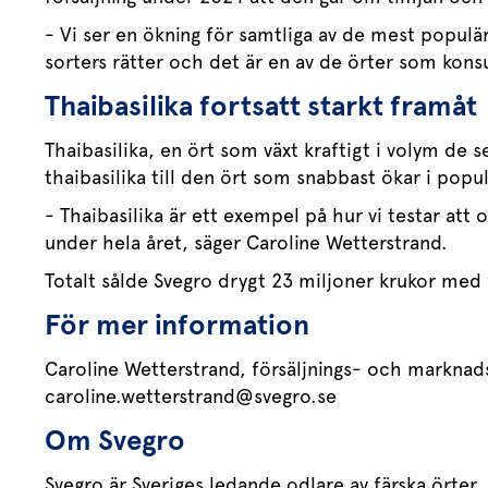
- Vi ser en ökning för samtliga av de mest populär
sorters rätter och det är en av de örter som konsu
Thaibasilika fortsatt starkt framåt
Thaibasilika, en ört som växt kraftigt i volym de 
thaibasilika till den ört som snabbast ökar i popu
- Thaibasilika är ett exempel på hur vi testar att o
under hela året, säger Caroline Wetterstrand.
Totalt sålde Svegro drygt 23 miljoner krukor med
För mer information
Caroline Wetterstrand, försäljnings- och markna
caroline.wetterstrand@svegro.se
Om Svegro
Svegro är Sveriges ledande odlare av färska örter