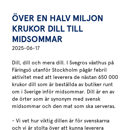
Marinera mera
Timjan
Mikroört
Dressing
Marinad
Fixa vinägretten
Oregano
Röd Oxali
Vinägrett
Kryddsmör
ÖVER EN HALV MILJON
Dressingen gör salladen
Citronmeliss
Örtolja
Örtsalt & rub
KRUKOR DILL TILL
Allt om sallat
MIDSOMMAR
Vårt sortiment
2025-06-17
Våra färska örter
Dill, dill och mera dill. I Svegros växthus på
Vår sallat & gröna blad
Färingsö utanför Stockholm pågår febril
aktivitet med att leverera de nästan 650 000
Våra mikroörter & skott
krukor dill som är beställda av butiker runt
om i Sverige inför midsommar. Dill är en av
För restaurang & storkö
de örter som är synonym med svensk
midsommar och den mat som ska serveras.
- Vi vet hur viktig dillen är för svenskarna
och vi är stolta över att kunna leverera