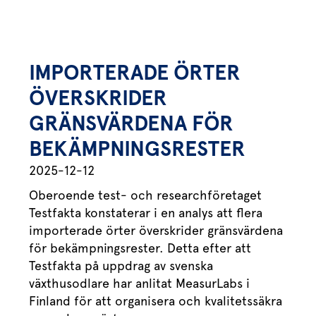
Marinera mera
Timjan
Mikroört
Dressing
Marinad
Fixa vinägretten
Oregano
Röd Oxali
Vinägrett
Kryddsmör
Dressingen gör salladen
Citronmeliss
Örtolja
Örtsalt & rub
IMPORTERADE ÖRTER
Allt om sallat
ÖVERSKRIDER
Vårt sortiment
GRÄNSVÄRDENA FÖR
Våra färska örter
BEKÄMPNINGSRESTER
Vår sallat & gröna blad
2025-12-12
Oberoende test- och researchföretaget
Våra mikroörter & skott
Testfakta konstaterar i en analys att flera
För restaurang & storkö
importerade örter överskrider gränsvärdena
för bekämpningsrester. Detta efter att
Testfakta på uppdrag av svenska
växthusodlare har anlitat MeasurLabs i
Finland för att organisera och kvalitetssäkra