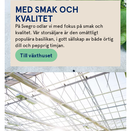
MED SMAK OCH
KVALITET
På Svegro odlar vi med fokus på smak och
kvalitet. Vår storsäljare är den omåttligt
populära basilikan, i gott sällskap av både örtig
dill och pepprig timjan.
Till växthuset