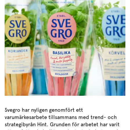
Marinera mera
Timjan
Mikroört
Dressing
Marinad
Fixa vinägretten
Oregano
Röd Oxali
Vinägrett
Kryddsmör
Dressingen gör salladen
Citronmeliss
Örtolja
Örtsalt & rub
Allt om sallat
Vårt sortiment
Våra färska örter
Vår sallat & gröna blad
Våra mikroörter & skott
För restaurang & storkö
Svegro har nyligen genomfört ett
varumärkesarbete tillsammans med trend- och
strategibyrån Hint. Grunden för arbetet har varit