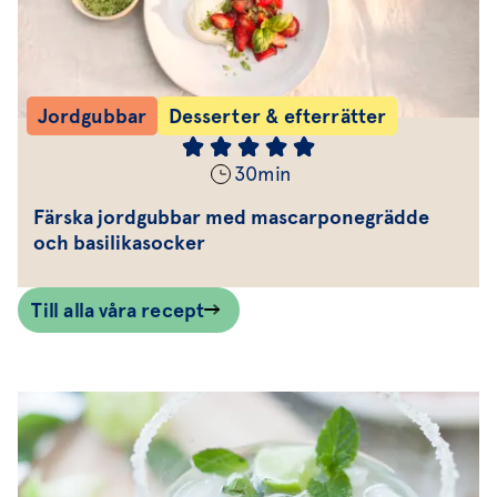
Jordgubbar
Desserter & efterrätter
30
min
Färska jordgubbar med mascarponegrädde
och basilikasocker
Till alla våra recept