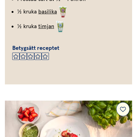
½ kruka
basilika
½ kruka
timjan
Betygsätt receptet