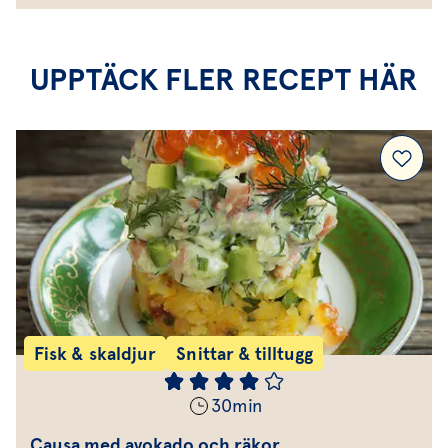
UPPTÄCK FLER RECEPT HÄR
Fisk & skaldjur
Snittar & tilltugg
30
min
Causa med avokado och räkor