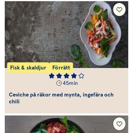
Fisk & skaldjur
Förrätt
45
min
Ceviche på räkor med mynta, ingefära och
chili