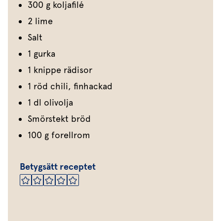
300 g koljafilé
2 lime
Salt
1 gurka
1 knippe rädisor
1 röd chili, finhackad
1 dl olivolja
Smörstekt bröd
100 g forellrom
Betygsätt receptet