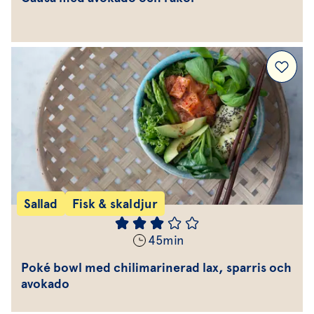
Sallad
Fisk & skaldjur
45
min
Poké bowl med chilimarinerad lax, sparris och
avokado