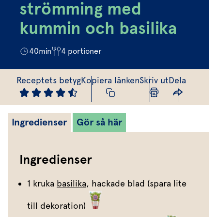
Marinera mera
Timjan
Mikroört
strömming med
Dressing
Marinad
Fixa vinägretten
Oregano
Röd Oxali
kummin och basilika
Vinägrett
Kryddsmör
Dressingen gör salladen
Citronmeliss
Örtolja
Örtsalt & rub
40
min
4
portioner
Allt om sallat
Vårt sortiment
Receptets betyg
Kopiera länken
Skriv ut
Dela
Våra färska örter
Vår sallat & gröna blad
Ingredienser
Gör så här
Våra mikroörter & skott
För restaurang & storkö
Ingredienser
1 kruka
basilika
, hackade blad (spara lite
till dekoration)