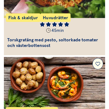
Fisk & skaldjur
Huvudrätter
45
min
Torskgratäng med pesto, soltorkade tomater
och västerbottensost