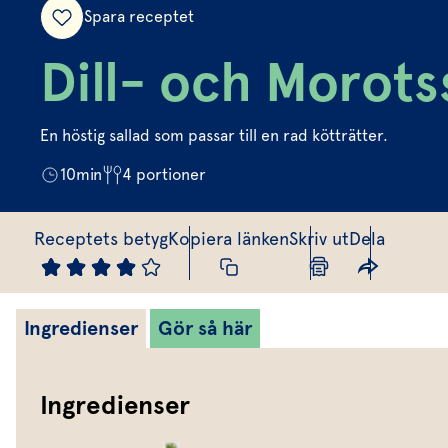
Spara receptet
Dill- och Morots
En höstig sallad som passar till en rad kötträtter.
10
min
4
portioner
Receptets betyg
Kopiera länken
Skriv ut
Dela
Ingredienser
Gör så här
Ingredienser