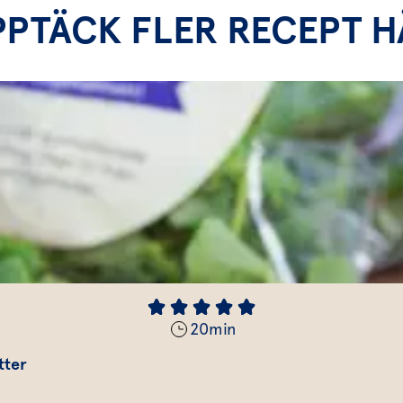
PPTÄCK FLER RECEPT H
20
min
tter