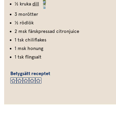
½ kruka
dill
3 morötter
½ rödlök
2 msk färskpressad citronjuice
1 tsk chiliflakes
1 msk honung
1 tsk flingsalt
Betygsätt receptet