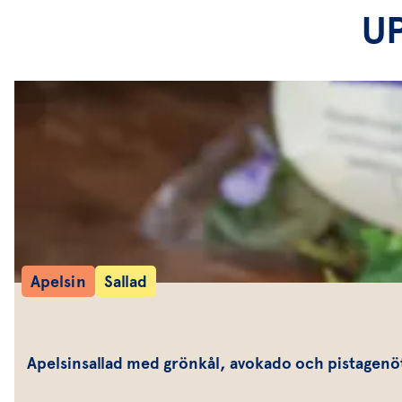
U
Apelsin
Sallad
Apelsinsallad med grönkål, avokado och pistagenö