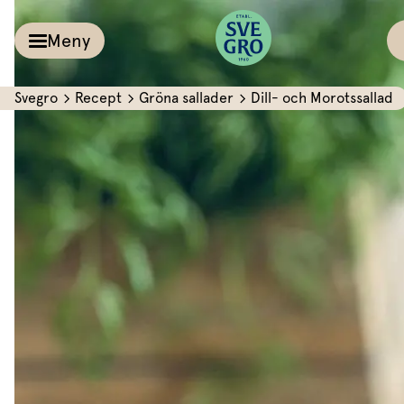
Meny
Svegro
Recept
Gröna sallader
Dill- och Morotssallad
Kalla såser & Röro
Recept
Örter &
Pesto
Sallat
Röror
Inspiration
Kalla såser
Vårt
Aioli
Växthus
Dipp
Vårt ansvar
Om oss
Dressingar