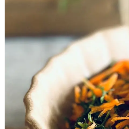
Dressing
Vinägrett
Örtolja