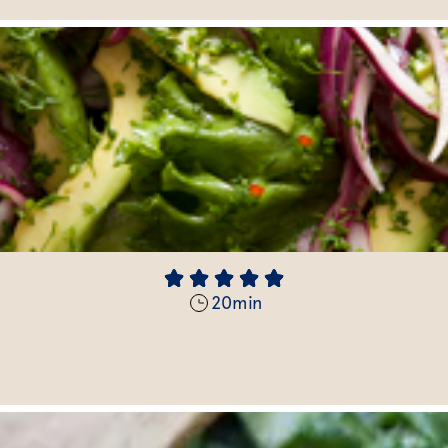
20
min