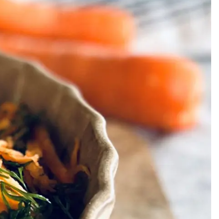
Meze
Efterrätt
Kakor & fi