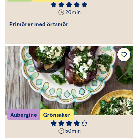
20
min
Primörer med örtsmör
Aubergine
Grönsaker
50
min