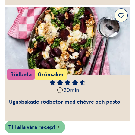
Rödbeta
Grönsaker
20
min
Ugnsbakade rödbetor med chèvre och pesto
Till alla våra recept