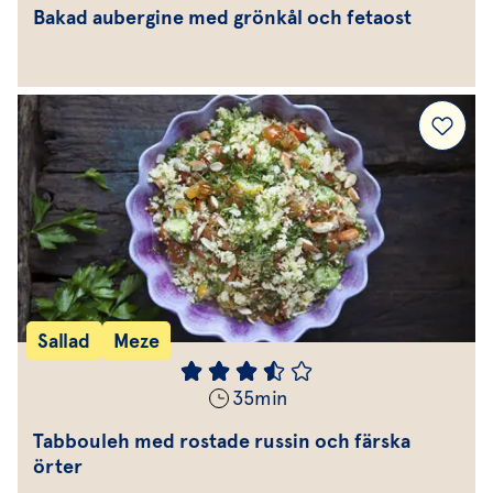
Bakad aubergine med grönkål och fetaost
Sallad
Meze
35
min
Tabbouleh med rostade russin och färska
örter