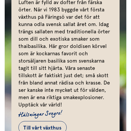
Luften är fylld av dofter från färska
örter. När vi 1983 byggde vårt första
växthus på Färingsö var det för att
kunna odla svensk sallat året om. Idag
trängs sallaten med traditionella örter
som dill och exotiska smaker som
thaibasilika. Här gror doldisen körvel
som är kockarnas favorit och
storsäljaren basilika som svenskarna
tagit till sitt hjärta. Våra senaste
tillskott är faktiskt just det; små skott
från bland annat rädisa och krasse. De
ser kanske inte mycket ut för välden,
men är ena riktiga smakexplosioner.
Upptäck vår värld!
Hälsningar Svegro!
Till vårt växthus