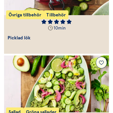
Övriga tillbehör
Tillbehör
10
min
Picklad lök
Sallad
Gröna sallader