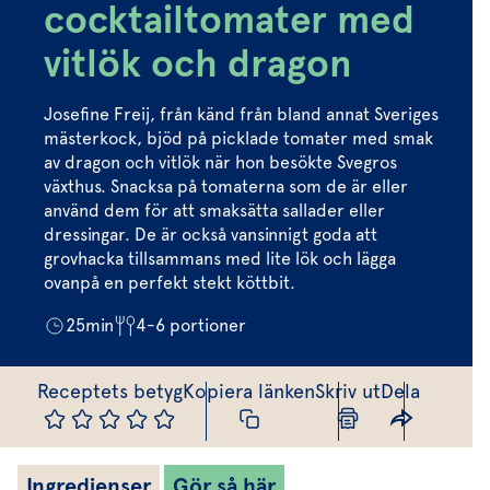
Marinera mera
Timjan
Mikroört
cocktailtomater med
Dressing
Marinad
Fixa vinägretten
Oregano
Röd Oxali
vitlök och dragon
Vinägrett
Kryddsmör
Dressingen gör salladen
Citronmeliss
Örtolja
Örtsalt & rub
Josefine Freij, från känd från bland annat Sveriges
Allt om sallat
mästerkock, bjöd på picklade tomater med smak
av dragon och vitlök när hon besökte Svegros
Vårt sortiment
växthus. Snacksa på tomaterna som de är eller
använd dem för att smaksätta sallader eller
Våra färska örter
dressingar. De är också vansinnigt goda att
grovhacka tillsammans med lite lök och lägga
Vår sallat & gröna blad
ovanpå en perfekt stekt köttbit.
Våra mikroörter & skott
25
min
4-6
portioner
För restaurang & storkö
Receptets betyg
Kopiera länken
Skriv ut
Dela
Ingredienser
Gör så här