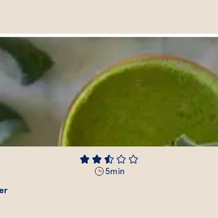
5
min
er