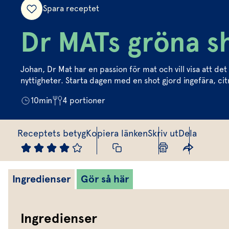
Spara receptet
Dr MATs gröna s
Johan, Dr Mat har en passion för mat och vill visa att 
nyttigheter. Starta dagen med en shot gjord ingefära, citr
10
min
4
portioner
Receptets betyg
Kopiera länken
Skriv ut
Dela
Ingredienser
Gör så här
Ingredienser