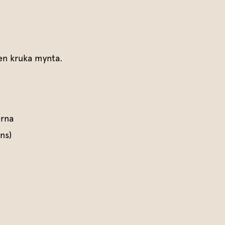
v en kruka mynta.
erna
ns)