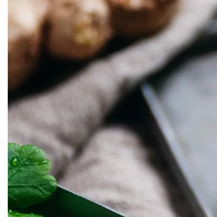
Dressing
Vinägrett
Örtolja