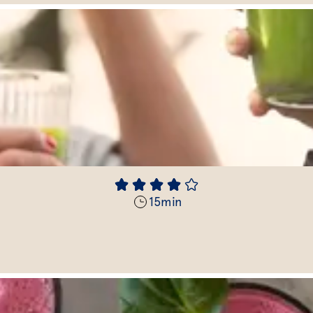
15
min