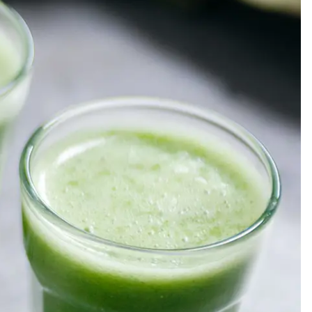
Meze
Efterrätt
Kakor & fi