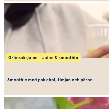
Grönsaksjuice
Juice & smoothie
Smoothie med pak choi, timjan och päron