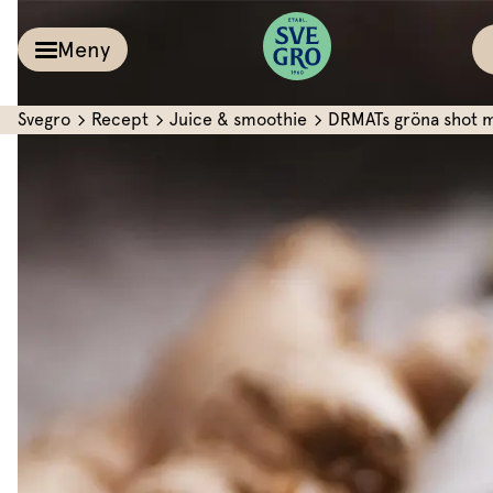
Meny
Svegro
Recept
Juice & smoothie
DRMATs gröna shot m
Kalla såser & Röro
Recept
Örter &
Pesto
Sallat
Röror
Inspiration
Kalla såser
Vårt
Aioli
Växthus
Dipp
Vårt ansvar
Om oss
Dressingar