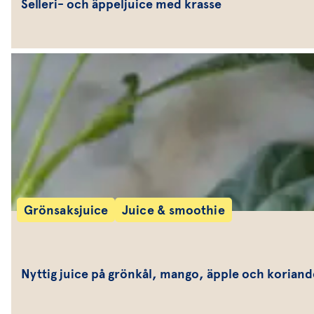
Selleri- och äppeljuice med krasse
Grönsaksjuice
Juice & smoothie
Nyttig juice på grönkål, mango, äpple och koriand