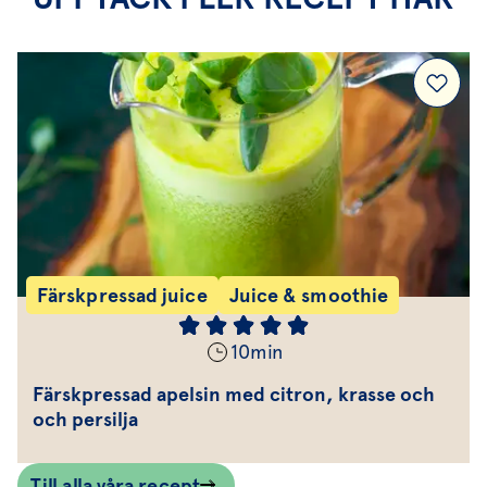
Färskpressad juice
Juice & smoothie
10
min
Färskpressad apelsin med citron, krasse och
och persilja
Till alla våra recept