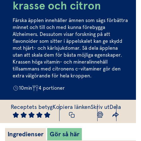
Marinera mera
Timjan
Mikroört
krasse och citron
Dressing
Marinad
Fixa vinägretten
Oregano
Röd Oxali
Vinägrett
Kryddsmör
Färska äpplen innehåller ämnen som sägs förbättra
Dressingen gör salladen
minnet och till och med kunna förebygga
Citronmeliss
Örtolja
Örtsalt & rub
Alzheimers. Dessutom visar forskning på att
Allt om sallat
flavonoider som sitter i äppelskalet kan ge skydd
mot hjärt- och kärlsjukdomar. Så dela äpplena
Vårt sortiment
utan att skala dem för bästa möjliga egenskaper.
Krassen höga vitamin- och mineralinnehåll
Våra färska örter
tillsammans med citronens c-vitaminer gör den
Vår sallat & gröna blad
extra välgörande för hela kroppen.
Våra mikroörter & skott
10
min
4
portioner
För restaurang & storkö
Receptets betyg
Kopiera länken
Skriv ut
Dela
Ingredienser
Gör så här