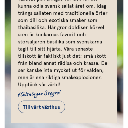
kunna odla svensk sallat året om. Idag
trängs sallaten med traditionella örter
som dill och exotiska smaker som
thaibasilika. Här gror doldisen körvel
som är kockarnas favorit och
storsäljaren basilika som svenskarna
tagit till sitt hjärta. Våra senaste
tillskott är faktiskt just det; små skott
från bland annat rädisa och krasse. De
ser kanske inte mycket ut för välden,
men är ena riktiga smakexplosioner.
Upptäck vår värld!
Hälsningar Svegro!
Till vårt växthus