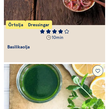
Örtolja
Dressingar
10
min
Basilikaolja