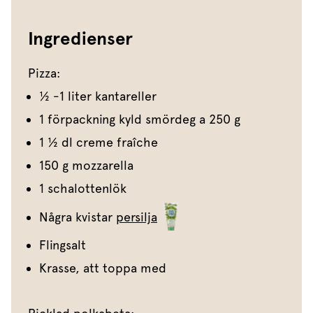
Ingredienser
Pizza:
1⁄2 -1 liter kantareller
1 förpackning kyld smördeg a 250 g
1 1⁄2 dl creme fraîche
150 g mozzarella
1 schalottenlök
Några kvistar
persilja
Flingsalt
Krasse, att toppa med