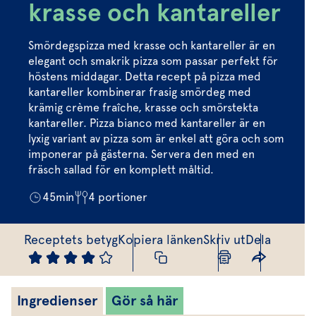
Marinera mera
Timjan
Mikroört
krasse och kantareller
Dressing
Marinad
Fixa vinägretten
Oregano
Röd Oxali
Vinägrett
Kryddsmör
Smördegspizza med krasse och kantareller är en
Dressingen gör salladen
elegant och smakrik pizza som passar perfekt för
Citronmeliss
Örtolja
Örtsalt & rub
höstens middagar. Detta recept på pizza med
Allt om sallat
kantareller kombinerar frasig smördeg med
krämig crème fraîche, krasse och smörstekta
Vårt sortiment
kantareller. Pizza bianco med kantareller är en
lyxig variant av pizza som är enkel att göra och som
Våra färska örter
imponerar på gästerna. Servera den med en
Vår sallat & gröna blad
fräsch sallad för en komplett måltid.
Våra mikroörter & skott
45
min
4
portioner
För restaurang & storkö
Receptets betyg
Kopiera länken
Skriv ut
Dela
Ingredienser
Gör så här