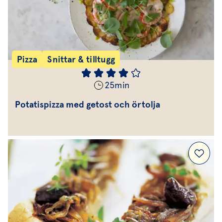
Pizza
Snittar & tilltugg
25
min
Potatispizza med getost och örtolja