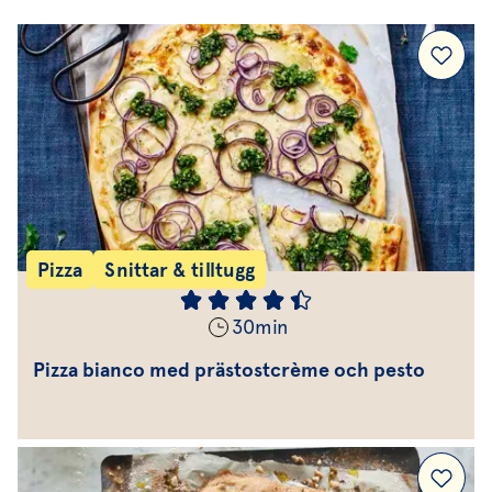
Pizza
Snittar & tilltugg
30
min
Pizza bianco med prästostcrème och pesto