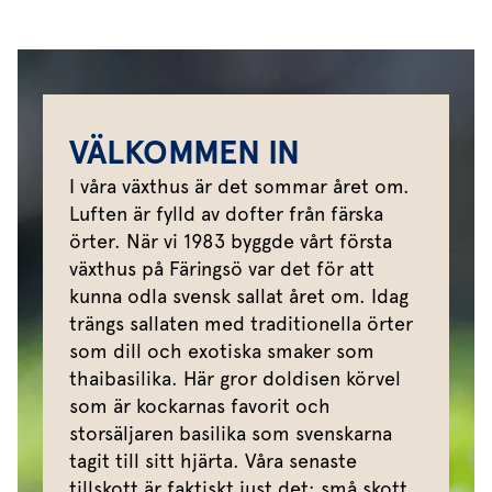
VÄLKOMMEN IN
I våra växthus är det sommar året om.
Luften är fylld av dofter från färska
örter. När vi 1983 byggde vårt första
växthus på Färingsö var det för att
kunna odla svensk sallat året om. Idag
trängs sallaten med traditionella örter
som dill och exotiska smaker som
thaibasilika. Här gror doldisen körvel
som är kockarnas favorit och
storsäljaren basilika som svenskarna
tagit till sitt hjärta. Våra senaste
tillskott är faktiskt just det; små skott