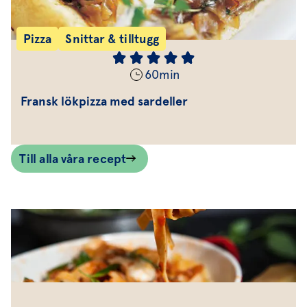
Pizza
Snittar & tilltugg
60
min
Fransk lökpizza med sardeller
Till alla våra recept