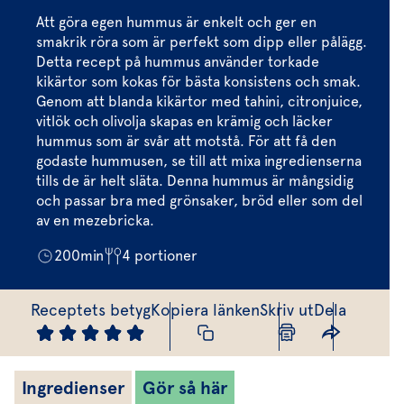
Marinera mera
Timjan
Mikroört
Dressing
Marinad
Att göra egen hummus är enkelt och ger en
Fixa vinägretten
Oregano
Röd Oxali
smakrik röra som är perfekt som dipp eller pålägg.
Vinägrett
Kryddsmör
Detta recept på hummus använder torkade
Dressingen gör salladen
Citronmeliss
Örtolja
Örtsalt & rub
kikärtor som kokas för bästa konsistens och smak.
Genom att blanda kikärtor med tahini, citronjuice,
Allt om sallat
vitlök och olivolja skapas en krämig och läcker
hummus som är svår att motstå. För att få den
Vårt sortiment
godaste hummusen, se till att mixa ingredienserna
Våra färska örter
tills de är helt släta. Denna hummus är mångsidig
och passar bra med grönsaker, bröd eller som del
Vår sallat & gröna blad
av en mezebricka.
Våra mikroörter & skott
200
min
4
portioner
För restaurang & storkö
Receptets betyg
Kopiera länken
Skriv ut
Dela
Ingredienser
Gör så här