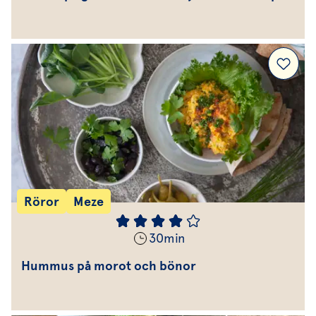
Röror
Meze
30
min
Hummus på morot och bönor