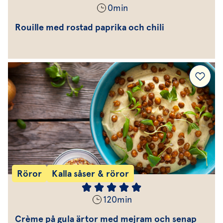
0
min
Rouille med rostad paprika och chili
Röror
Kalla såser & röror
120
min
Crème på gula ärtor med mejram och senap