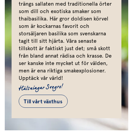
trängs sallaten med traditionella örter
som dill och exotiska smaker som
thaibasilika. Här gror doldisen körvel
som är kockarnas favorit och
storsäljaren basilika som svenskarna
tagit till sitt hjärta. Våra senaste
tillskott är faktiskt just det; små skott
från bland annat rädisa och krasse. De
ser kanske inte mycket ut för välden,
men är ena riktiga smakexplosioner.
Upptäck vår värld!
Hälsningar Svegro!
Till vårt växthus