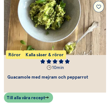
Röror
Kalla såser & röror
10
min
Guacamole med mejram och pepparrot
Till alla våra recept