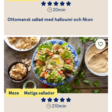
20
min
Ottomansk sallad med halloumi och fikon
Meze
Matiga sallader
210
min