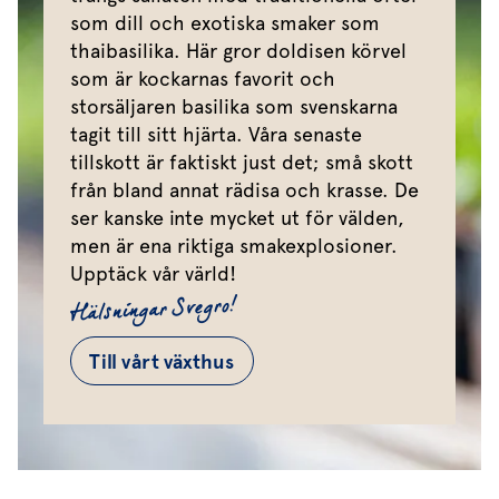
som dill och exotiska smaker som
thaibasilika. Här gror doldisen körvel
som är kockarnas favorit och
storsäljaren basilika som svenskarna
tagit till sitt hjärta. Våra senaste
tillskott är faktiskt just det; små skott
från bland annat rädisa och krasse. De
ser kanske inte mycket ut för välden,
men är ena riktiga smakexplosioner.
Upptäck vår värld!
Hälsningar Svegro!
Till vårt växthus