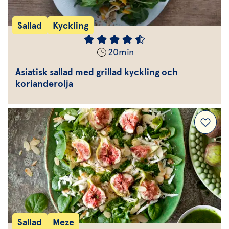
Sallad
Kyckling
20
min
Asiatisk sallad med grillad kyckling och
korianderolja
Sallad
Meze