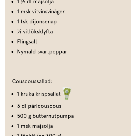
1 ½ dl majsolja
1 msk vitvinsvinäger
1 tsk dijonsenap
½ vitlöksklyfta
Flingsalt
Nymald svartpeppar
Couscoussallad:
1 kruka
krispsallat
3 dl pärlcouscous
500 g butternutpumpa
1 msk majsolja
1 fänkål (ca 300 g)