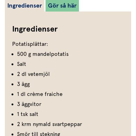
Ingredienser
Gör så här
Ingredienser
Potatisplättar:
500 g mandelpotatis
Salt
2 dl vetemjöl
3 ägg
1 dl crème fraiche
3 äggvitor
1 tsk salt
2 krm nymald svartpeppar
Smör till stekning