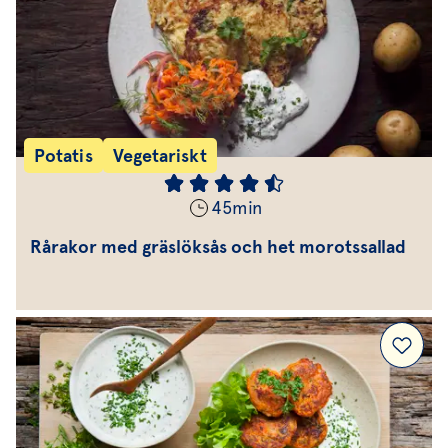
Potatis
Vegetariskt
45
min
Rårakor med gräslöksås och het morotssallad