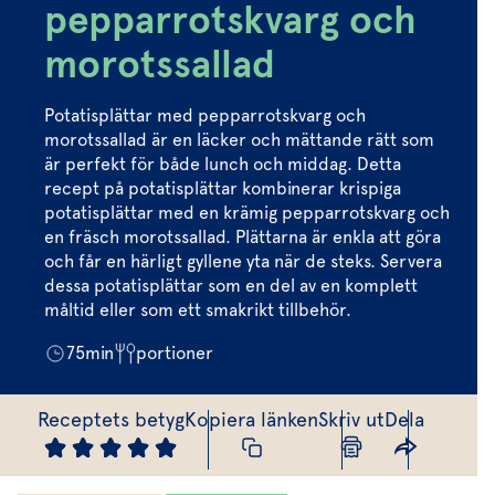
Marinera mera
Timjan
Mikroört
pepparrotskvarg och
Dressing
Marinad
Fixa vinägretten
Oregano
Röd Oxali
morotssallad
Vinägrett
Kryddsmör
Dressingen gör salladen
Citronmeliss
Örtolja
Örtsalt & rub
Potatisplättar med pepparrotskvarg och
Allt om sallat
morotssallad är en läcker och mättande rätt som
är perfekt för både lunch och middag. Detta
Vårt sortiment
recept på potatisplättar kombinerar krispiga
potatisplättar med en krämig pepparrotskvarg och
Våra färska örter
en fräsch morotssallad. Plättarna är enkla att göra
och får en härligt gyllene yta när de steks. Servera
Vår sallat & gröna blad
dessa potatisplättar som en del av en komplett
Våra mikroörter & skott
måltid eller som ett smakrikt tillbehör.
75
min
portioner
För restaurang & storkö
Receptets betyg
Kopiera länken
Skriv ut
Dela