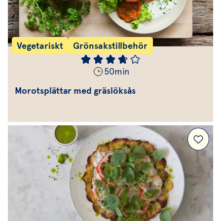
Vegetariskt
Grönsakstillbehör
50
min
Morotsplättar med gräslöksås