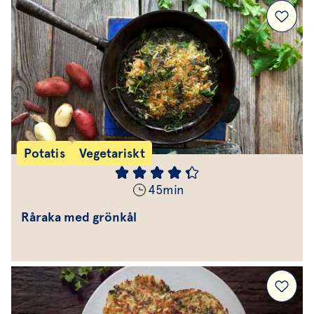
Potatis
Vegetariskt
45
min
Råraka med grönkål