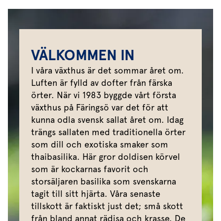
VÄLKOMMEN IN
I våra växthus är det sommar året om.
Luften är fylld av dofter från färska
örter. När vi 1983 byggde vårt första
växthus på Färingsö var det för att
kunna odla svensk sallat året om. Idag
trängs sallaten med traditionella örter
som dill och exotiska smaker som
thaibasilika. Här gror doldisen körvel
som är kockarnas favorit och
storsäljaren basilika som svenskarna
tagit till sitt hjärta. Våra senaste
tillskott är faktiskt just det; små skott
från bland annat rädisa och krasse. De