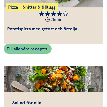
Pizza
Snittar & tilltugg
25
min
Potatispizza med getost och örtolja
Till alla våra recept
Sallad för alla