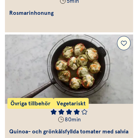
5
min
Rosmarinhonung
Övriga tillbehör
Vegetariskt
80
min
Quinoa- och grönkålsfyllda tomater med salvia