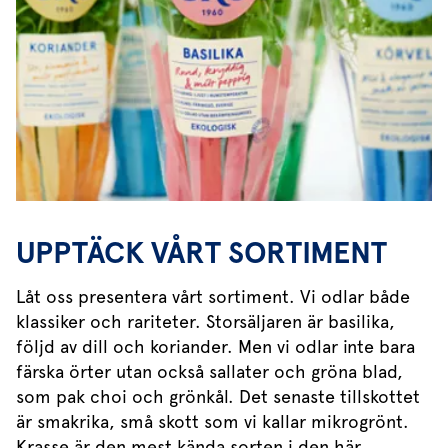
UPPTÄCK VÅRT SORTIMENT
Låt oss presentera vårt sortiment. Vi odlar både
klassiker och rariteter. Storsäljaren är basilika,
följd av dill och koriander. Men vi odlar inte bara
färska örter utan också sallater och gröna blad,
som pak choi och grönkål. Det senaste tillskottet
är smakrika, små skott som vi kallar mikrogrönt.
Krasse är den mest kända sorten i den här