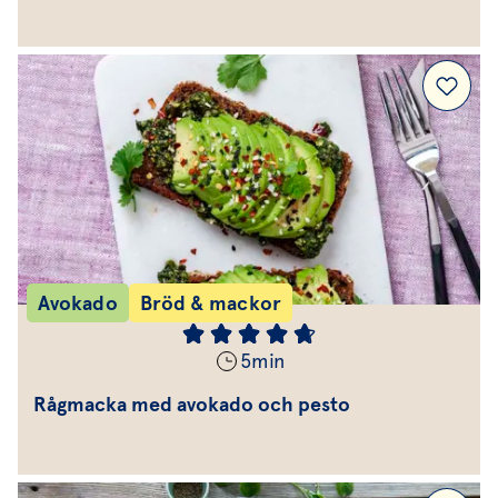
Avokado
Bröd & mackor
5
min
Rågmacka med avokado och pesto