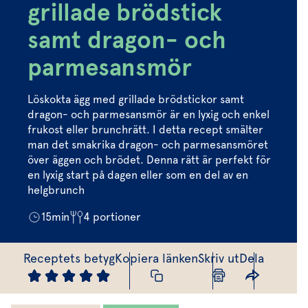
Marinera mera
Timjan
Mikroört
grillade brödstick
Dressing
Marinad
Fixa vinägretten
Oregano
Röd Oxali
samt dragon- och
Vinägrett
Kryddsmör
Dressingen gör salladen
parmesansmör
Citronmeliss
Örtolja
Örtsalt & rub
Allt om sallat
Löskokta ägg med grillade brödstickor samt
Vårt sortiment
dragon- och parmesansmör är en lyxig och enkel
frukost eller brunchrätt. I detta recept smälter
Våra färska örter
man det smakrika dragon- och parmesansmöret
över äggen och brödet. Denna rätt är perfekt för
Vår sallat & gröna blad
en lyxig start på dagen eller som en del av en
helgbrunch
Våra mikroörter & skott
15
min
4
portioner
För restaurang & storkö
Receptets betyg
Kopiera länken
Skriv ut
Dela