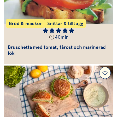
Bröd & mackor
Snittar & tilltugg
40
min
Bruschetta med tomat, fårost och marinerad
lök