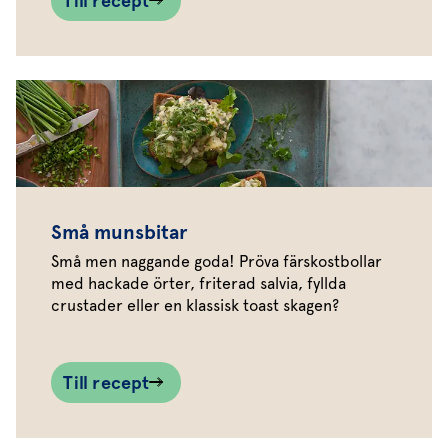
Till recept
Små munsbitar
Små men naggande goda! Pröva färskostbollar
med hackade örter, friterad salvia, fyllda
crustader eller en klassisk toast skagen?
Till recept