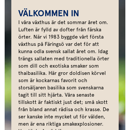
VÄLKOMMEN IN
I våra växthus är det sommar året om.
Luften är fylld av dofter från färska
örter. När vi 1983 byggde vårt första
växthus på Färingsö var det för att
kunna odla svensk sallat året om. Idag
trängs sallaten med traditionella örter
som dill och exotiska smaker som
thaibasilika. Här gror doldisen körvel
som är kockarnas favorit och
storsäljaren basilika som svenskarna
tagit till sitt hjärta. Våra senaste
tillskott är faktiskt just det; små skott
från bland annat rädisa och krasse. De
ser kanske inte mycket ut för välden,
men är ena riktiga smakexplosioner.