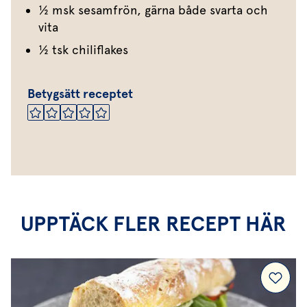
1⁄2 msk sesamfrön, gärna både svarta och
vita
1⁄2 tsk chiliflakes
Betygsätt receptet
UPPTÄCK FLER RECEPT HÄR