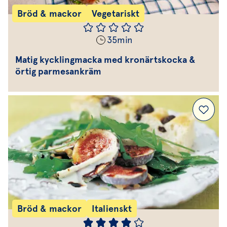
Bröd & mackor
Vegetariskt
35
min
Matig kycklingmacka med kronärtskocka &
örtig parmesankräm
Bröd & mackor
Italienskt