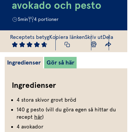
Marinera mera
Timjan
Mikroört
avokado och pesto
Dressing
Marinad
Fixa vinägretten
Oregano
Röd Oxali
Vinägrett
Kryddsmör
5
min
4
portioner
Dressingen gör salladen
Citronmeliss
Örtolja
Örtsalt & rub
Allt om sallat
Receptets betyg
Kopiera länken
Skriv ut
Dela
Vårt sortiment
Våra färska örter
Ingredienser
Gör så här
Vår sallat & gröna blad
Våra mikroörter & skott
Ingredienser
För restaurang & storkö
4 stora skivor grovt bröd
140 g pesto (vill du göra egen så hittar du
recept
här
)
4 avokador