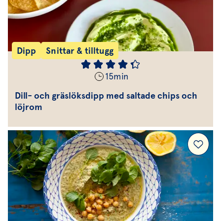
Dipp
Snittar & tilltugg
15
min
Dill- och gräslöksdipp med saltade chips och
löjrom