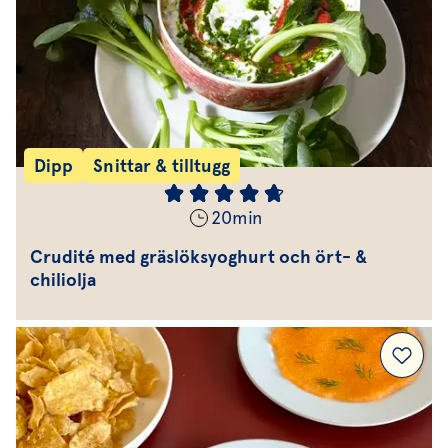
Dipp
Snittar & tilltugg
20
min
Crudité med gräslöksyoghurt och ört- &
chiliolja