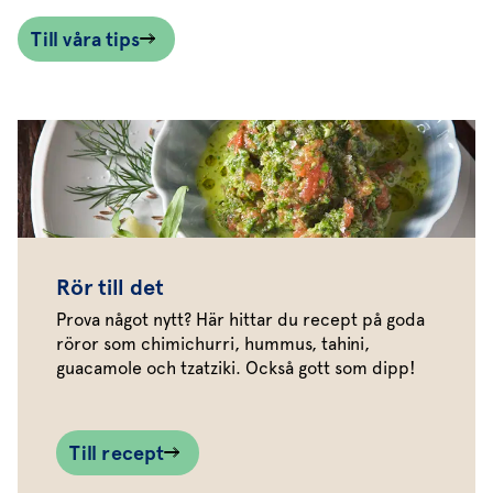
Till våra tips
Rör till det
Prova något nytt? Här hittar du recept på goda
röror som chimichurri, hummus, tahini,
guacamole och tzatziki. Också gott som dipp!
Till recept