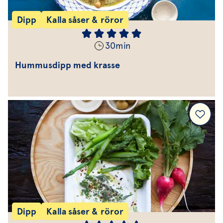
Dipp
Kalla såser & röror
30
min
Hummusdipp med krasse
Dipp
Kalla såser & röror