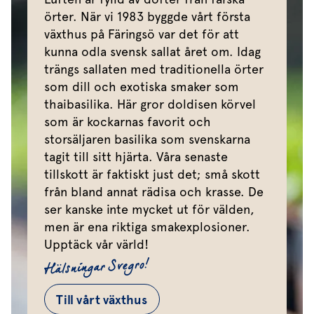
örter. När vi 1983 byggde vårt första
växthus på Färingsö var det för att
kunna odla svensk sallat året om. Idag
trängs sallaten med traditionella örter
som dill och exotiska smaker som
thaibasilika. Här gror doldisen körvel
som är kockarnas favorit och
storsäljaren basilika som svenskarna
tagit till sitt hjärta. Våra senaste
tillskott är faktiskt just det; små skott
från bland annat rädisa och krasse. De
ser kanske inte mycket ut för välden,
men är ena riktiga smakexplosioner.
Upptäck vår värld!
Hälsningar Svegro!
Till vårt växthus