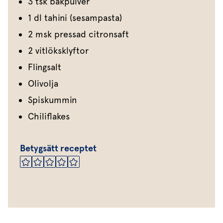
3 tsk bakpulver
1 dl tahini (sesampasta)
2 msk pressad citronsaft
2 vitlöksklyftor
Flingsalt
Olivolja
Spiskummin
Chiliflakes
Betygsätt receptet