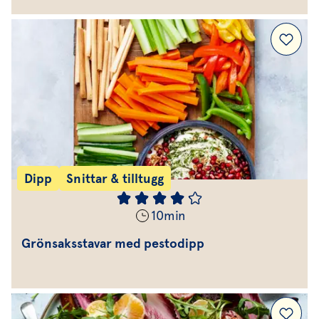
Dipp
Snittar & tilltugg
10
min
Grönsaksstavar med pestodipp