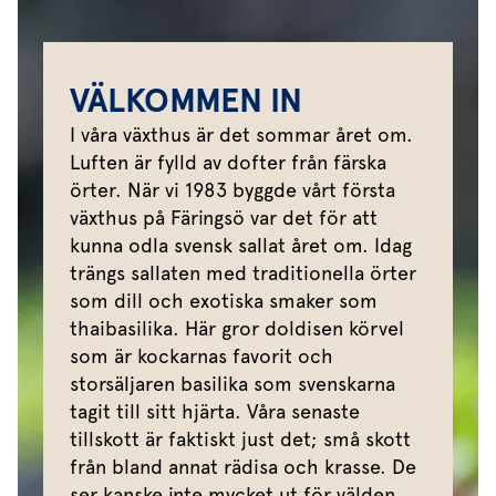
VÄLKOMMEN IN
I våra växthus är det sommar året om.
Luften är fylld av dofter från färska
örter. När vi 1983 byggde vårt första
växthus på Färingsö var det för att
kunna odla svensk sallat året om. Idag
trängs sallaten med traditionella örter
som dill och exotiska smaker som
thaibasilika. Här gror doldisen körvel
som är kockarnas favorit och
storsäljaren basilika som svenskarna
tagit till sitt hjärta. Våra senaste
tillskott är faktiskt just det; små skott
från bland annat rädisa och krasse. De
ser kanske inte mycket ut för välden,