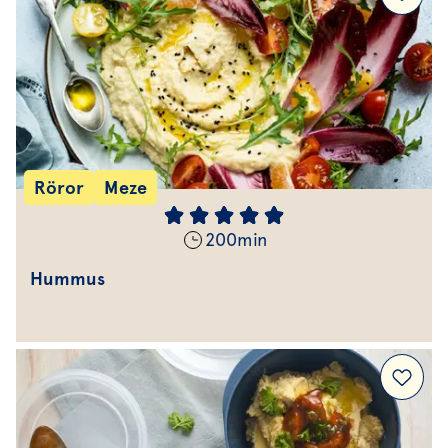
Röror
Meze
200
min
Hummus