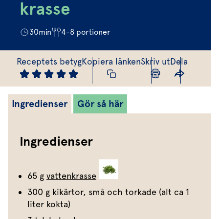
Marinera mera
Timjan
Mikroört
krasse
Dressing
Marinad
Fixa vinägretten
Oregano
Röd Oxali
Vinägrett
Kryddsmör
30
min
4-8
portioner
Dressingen gör salladen
Citronmeliss
Örtolja
Örtsalt & rub
Allt om sallat
Receptets betyg
Kopiera länken
Skriv ut
Dela
Vårt sortiment
Våra färska örter
Ingredienser
Gör så här
Vår sallat & gröna blad
Våra mikroörter & skott
Ingredienser
För restaurang & storkö
65 g
vattenkrasse
300 g kikärtor, små och torkade (alt ca 1
liter kokta)