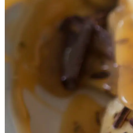
Dressing
Vinägrett
Örtolja