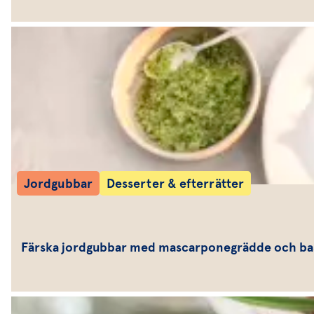
Jordgubbar
Desserter & efterrätter
Färska jordgubbar med mascarponegrädde och bas