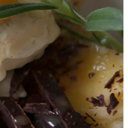
Meze
Efterrätt
Kakor & fi