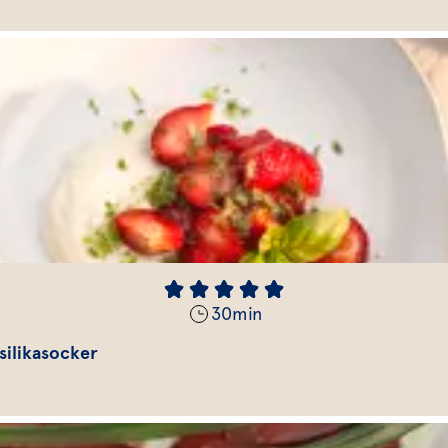
30
min
ilikasocker