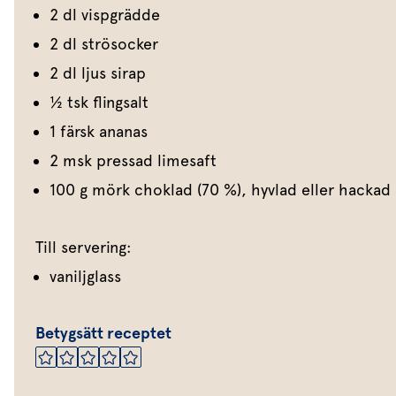
2 dl vispgrädde
2 dl strösocker
2 dl ljus sirap
1⁄2 tsk flingsalt
1 färsk ananas
2 msk pressad limesaft
100 g mörk choklad (70 %), hyvlad eller hackad
Till servering:
vaniljglass
Betygsätt receptet