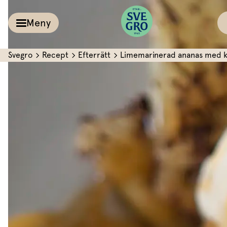
Meny
Svegro
Recept
Efterrätt
Limemarinerad ananas med k
Kalla såser & Röro
Recept
Örter &
Pesto
Sallat
Röror
Inspiration
Kalla såser
Vårt
Aioli
Växthus
Dipp
Vårt ansvar
Om oss
Dressingar