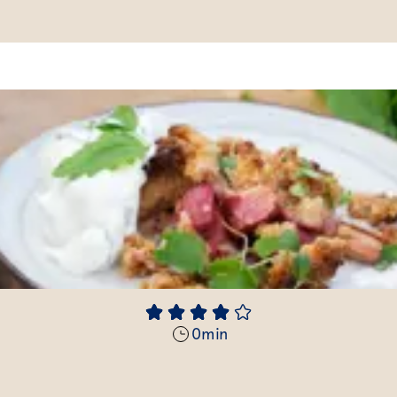
0
min