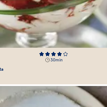
30
min
ta