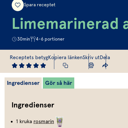
Spara receptet
Limemarinerad 
30
min
4-6
portioner
Receptets betyg
Kopiera länken
Skriv ut
Dela
Ingredienser
Gör så här
Ingredienser
1 kruka
rosmarin