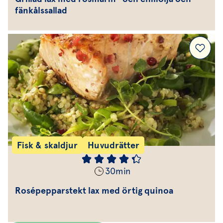
fänkålssallad
Fisk & skaldjur
Huvudrätter
30
min
Rosépepparstekt lax med örtig quinoa