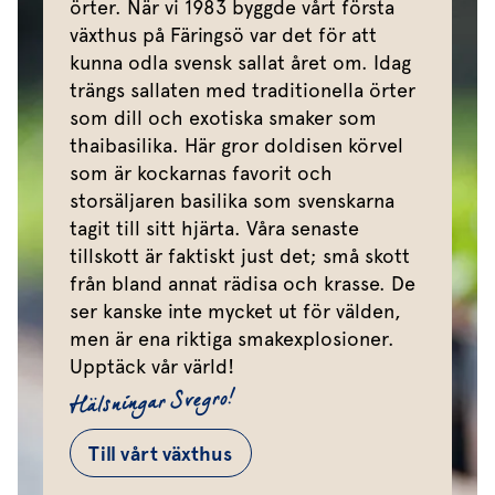
örter. När vi 1983 byggde vårt första
växthus på Färingsö var det för att
kunna odla svensk sallat året om. Idag
trängs sallaten med traditionella örter
som dill och exotiska smaker som
thaibasilika. Här gror doldisen körvel
som är kockarnas favorit och
storsäljaren basilika som svenskarna
tagit till sitt hjärta. Våra senaste
tillskott är faktiskt just det; små skott
från bland annat rädisa och krasse. De
ser kanske inte mycket ut för välden,
men är ena riktiga smakexplosioner.
Upptäck vår värld!
Hälsningar Svegro!
Till vårt växthus