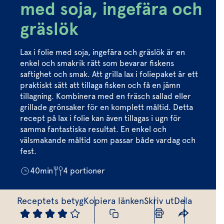
Marinera mera
Timjan
Mikroört
med soja, ingefära och
Dressing
Marinad
Fixa vinägretten
Oregano
Röd Oxali
gräslök
Vinägrett
Kryddsmör
Dressingen gör salladen
Citronmeliss
Örtolja
Örtsalt & rub
Lax i folie med soja, ingefära och gräslök är en
Allt om sallat
enkel och smakrik rätt som bevarar fiskens
saftighet och smak. Att grilla lax i foliepaket är ett
Vårt sortiment
praktiskt sätt att tillaga fisken och få en jämn
tillagning. Kombinera med en fräsch sallad eller
Våra färska örter
grillade grönsaker för en komplett måltid. Detta
recept på lax i folie kan även tillagas i ugn för
Vår sallat & gröna blad
samma fantastiska resultat. En enkel och
Våra mikroörter & skott
välsmakande måltid som passar både vardag och
fest.
För restaurang & storkö
40
min
4
portioner
Receptets betyg
Kopiera länken
Skriv ut
Dela