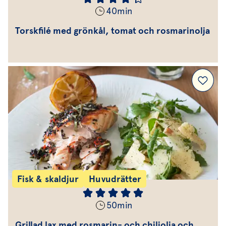
40
min
Torskfilé med grönkål, tomat och rosmarinolja
Fisk & skaldjur
Huvudrätter
50
min
Grillad lax med rosmarin- och chiliolja och