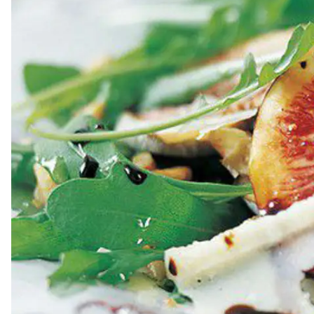
Dressing
Vinägrett
Örtolja