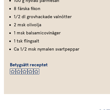
100 g hyvlad parmesan
8 färska fikon
1/2 dl grovhackade valnötter
2 msk olivolja
1 msk balsamicovinäger
1 tsk flingsalt
Ca 1/2 msk nymalen svartpeppar
Betygsätt receptet