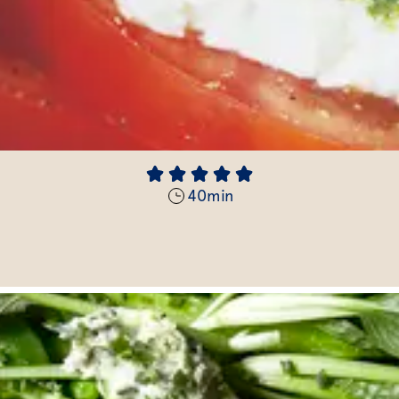
40
min