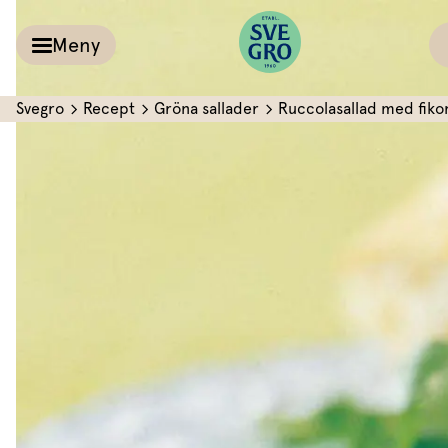
Meny
Svegro
Recept
Gröna sallader
Ruccolasallad med fiko
Kalla såser & Röro
Recept
Örter &
Pesto
Sallat
Röror
Inspiration
Kalla såser
Vårt
Aioli
Växthus
Dipp
Vårt ansvar
Om oss
Dressingar