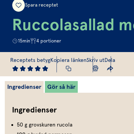
Spara receptet
Ruccolasallad m
15
min
4
portioner
Receptets betyg
Kopiera länken
Skriv ut
Dela
Ingredienser
Gör så här
Ingredienser
50 g grovskuren rucola