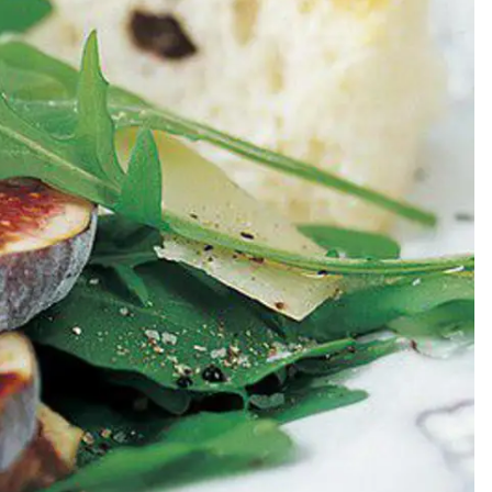
Meze
Efterrätt
Kakor & fi