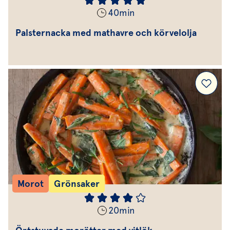
40
min
Palsternacka med mathavre och körvelolja
Morot
Grönsaker
20
min