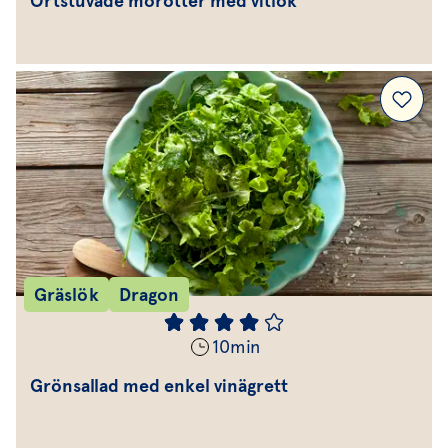
Örtstuvade morötter med vitlök
Gräslök
Dragon
10
min
Grönsallad med enkel vinägrett