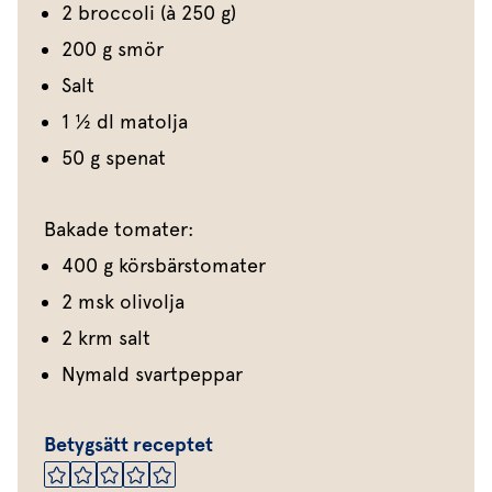
2 broccoli (à 250 g)
200 g smör
Salt
1 1⁄2 dl matolja
50 g spenat
Bakade tomater:
400 g körsbärstomater
2 msk olivolja
2 krm salt
Nymald svartpeppar
Betygsätt receptet