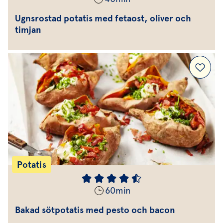
Ugnsrostad potatis med fetaost, oliver och
timjan
Potatis
60
min
Bakad sötpotatis med pesto och bacon