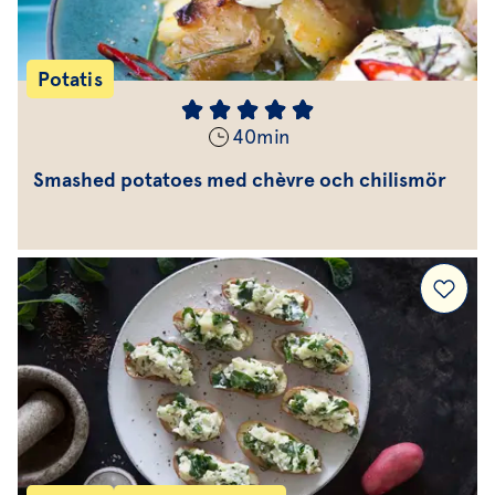
Potatis
40
min
Smashed potatoes med chèvre och chilismör