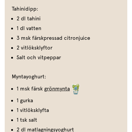
Tahinidipp:
2 dl tahini
1 dl vatten
3 msk färskpressad citronjuice
2 vitlöksklyftor
Salt och vitpeppar
Myntayoghurt:
1 msk färsk
grönmynta
1 gurka
1 vitlöksklyfta
1 tsk salt
2 dl matlagningsyoghurt