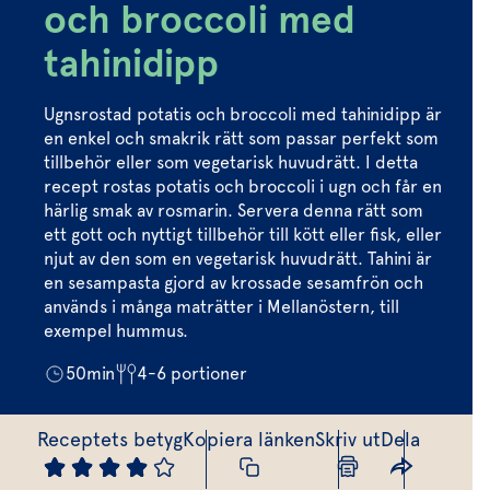
Marinera mera
Timjan
Mikroört
och broccoli med
Dressing
Marinad
Fixa vinägretten
Oregano
Röd Oxali
tahinidipp
Vinägrett
Kryddsmör
Dressingen gör salladen
Citronmeliss
Örtolja
Örtsalt & rub
Ugnsrostad potatis och broccoli med tahinidipp är
Allt om sallat
en enkel och smakrik rätt som passar perfekt som
tillbehör eller som vegetarisk huvudrätt. I detta
Vårt sortiment
recept rostas potatis och broccoli i ugn och får en
härlig smak av rosmarin. Servera denna rätt som
Våra färska örter
ett gott och nyttigt tillbehör till kött eller fisk, eller
njut av den som en vegetarisk huvudrätt. Tahini är
Vår sallat & gröna blad
en sesampasta gjord av krossade sesamfrön och
Våra mikroörter & skott
används i många maträtter i Mellanöstern, till
exempel hummus.
För restaurang & storkö
50
min
4-6
portioner
Receptets betyg
Kopiera länken
Skriv ut
Dela