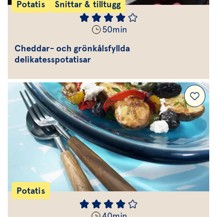
Potatis
Snittar & tilltugg
50
min
Cheddar- och grönkålsfyllda
delikatesspotatisar
Potatis
40
min