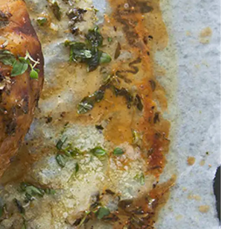
Meze
Efterrätt
Kakor & fi