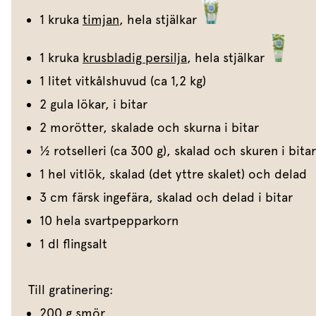
1 kruka
timjan
, hela stjälkar
1 kruka
krusbladig persilja
, hela stjälkar
1 litet vitkålshuvud (ca 1,2 kg)
2 gula lökar, i bitar
2 morötter, skalade och skurna i bitar
1⁄2 rotselleri (ca 300 g), skalad och skuren i bitar
1 hel vitlök, skalad (det yttre skalet) och delad
3 cm färsk ingefära, skalad och delad i bitar
10 hela svartpepparkorn
1 dl flingsalt
Till gratinering:
200 g smör