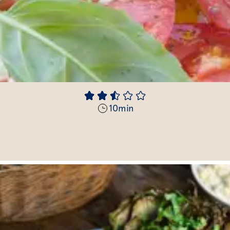
10
min