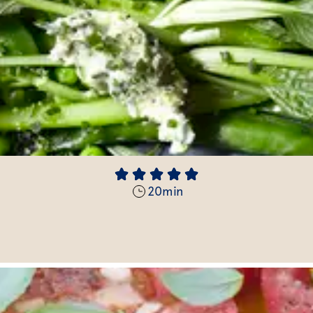
20
min