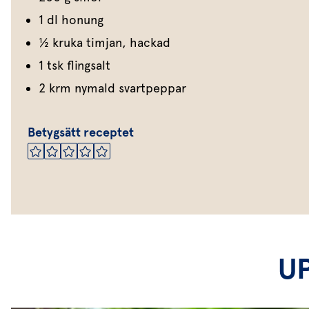
1 dl honung
1⁄2 kruka timjan, hackad
1 tsk flingsalt
2 krm nymald svartpeppar
Betygsätt receptet
U