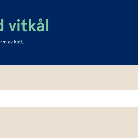
 vitkål
orm av kött.