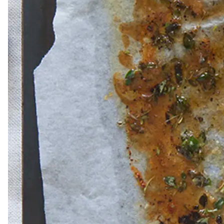
Dressing
Vinägrett
Örtolja