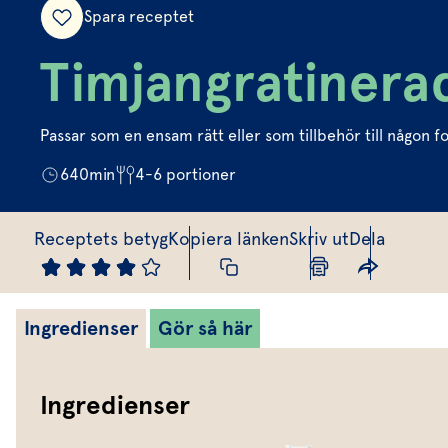
Spara receptet
Timjangratinerad
Passar som en ensam rätt eller som tillbehör till någon f
640
min
4-6
portioner
Receptets betyg
Kopiera länken
Skriv ut
Dela
Ingredienser
Gör så här
Ingredienser