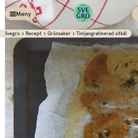
Meny
Svegro
Recept
Grönsaker
Timjangratinerad vitkål
Kalla såser & Röro
Recept
Örter &
Pesto
Sallat
Röror
Inspiration
Kalla såser
Vårt
Aioli
Växthus
Dipp
Vårt ansvar
Om oss
Dressingar