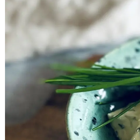
Dressing
Vinägrett
Örtolja