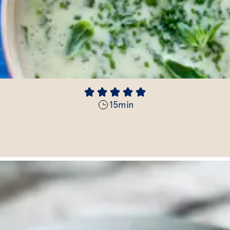
15
min