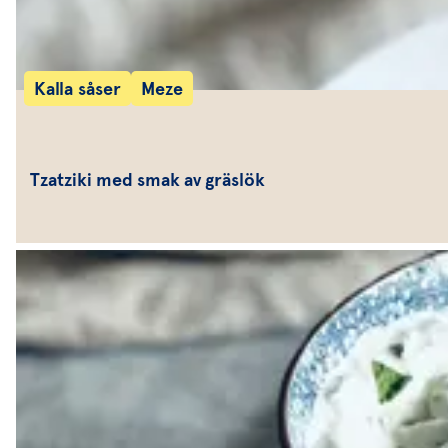
Kalla såser
Meze
Tzatziki med smak av gräslök