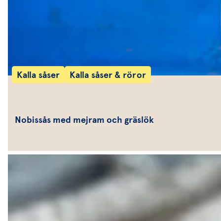
Kalla såser
Kalla såser & röror
Nobissås med mejram och gräslök