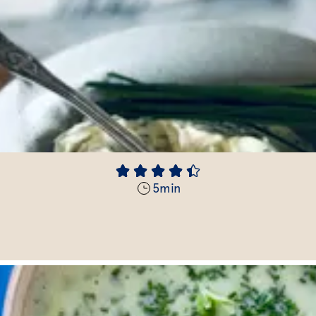
5
min