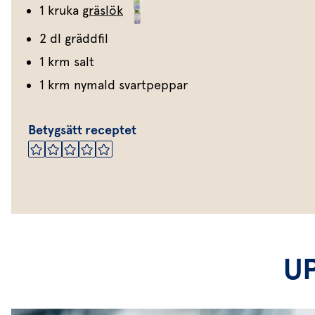
1 kruka
gräslök
2 dl gräddfil
1 krm salt
1 krm nymald svartpeppar
Betygsätt receptet
U