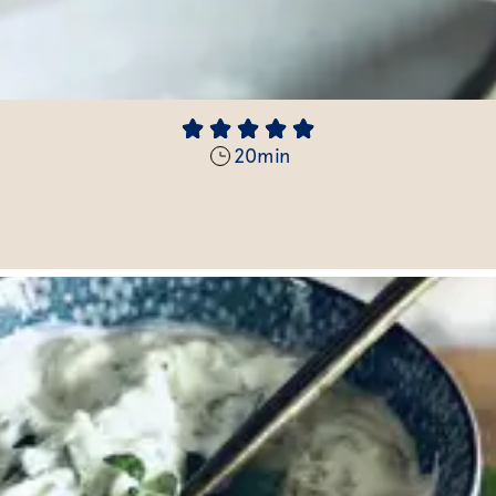
20
min