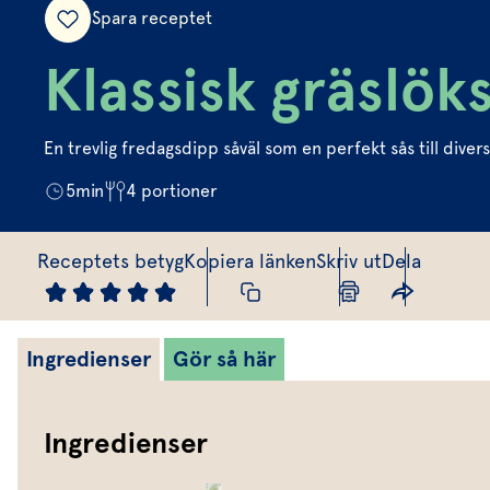
Spara receptet
Klassisk gräslöks
En trevlig fredagsdipp såväl som en perfekt sås till diver
5
min
4
portioner
Receptets betyg
Kopiera länken
Skriv ut
Dela
Ingredienser
Gör så här
Ingredienser