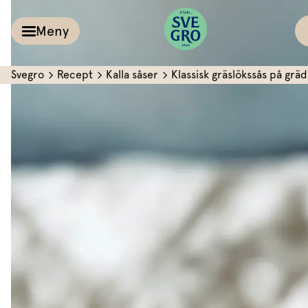
Meny
Svegro
Recept
Kalla såser
Klassisk gräslökssås på gräd
Kalla såser & Röro
Recept
Örter &
Pesto
Sallat
Röror
Inspiration
Kalla såser
Vårt
Aioli
Växthus
Dipp
Vårt ansvar
Om oss
Dressingar