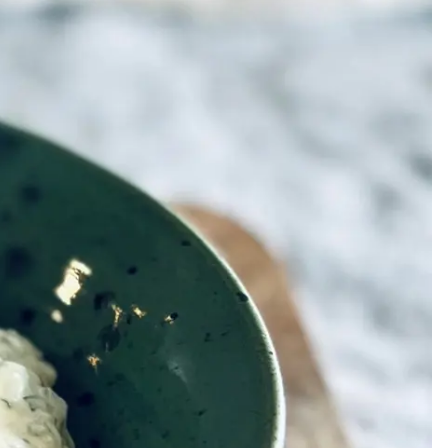
Meze
Efterrätt
Kakor & fi