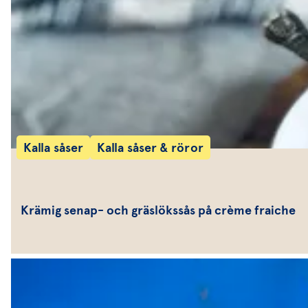
Kalla såser
Kalla såser & röror
Krämig senap- och gräslökssås på crème fraiche