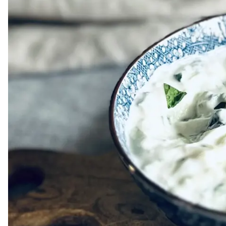
Dressing
Vinägrett
Örtolja