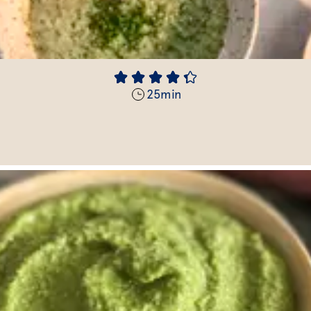
25
min