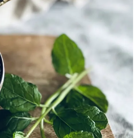
Meze
Efterrätt
Kakor & fi