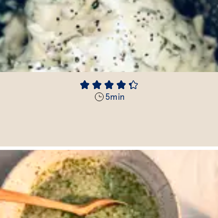
5
min