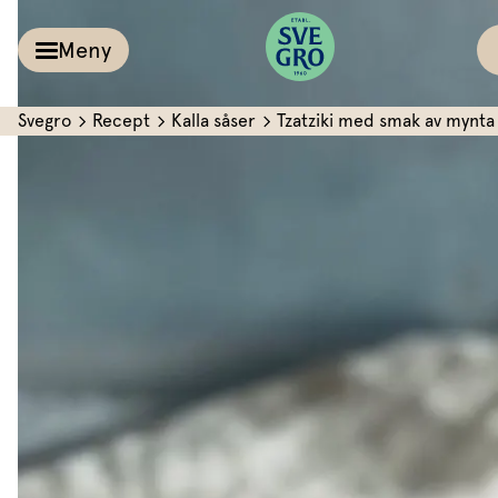
Meny
Svegro
Recept
Kalla såser
Tzatziki med smak av mynta
Kalla såser & Röro
Recept
Örter &
Pesto
Sallat
Röror
Inspiration
Kalla såser
Vårt
Aioli
Växthus
Dipp
Vårt ansvar
Om oss
Dressingar