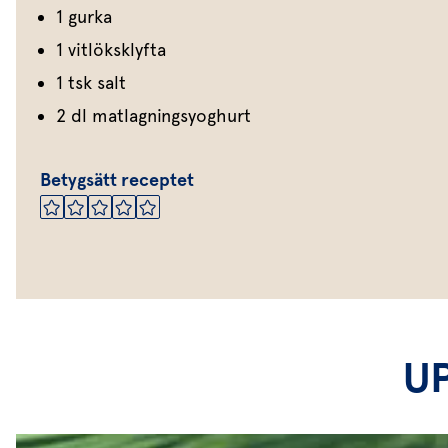
1 gurka
1 vitlöksklyfta
1 tsk salt
2 dl matlagningsyoghurt
Betygsätt receptet
U