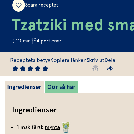
Spara receptet
Tzatziki med sm
10
min
4
portioner
Receptets betyg
Kopiera länken
Skriv ut
Dela
Ingredienser
Gör så här
Ingredienser
1 msk färsk
mynta