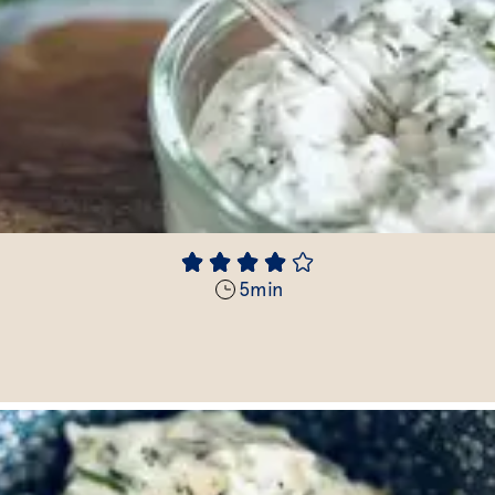
5
min