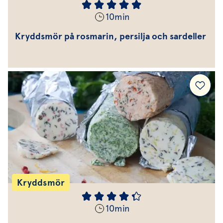
10
min
Kryddsmör på rosmarin, persilja och sardeller
Kryddsmör
10
min