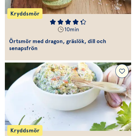
Kryddsmör
10
min
Örtsmör med dragon, gräslök, dill och
senapsfrön
Kryddsmör