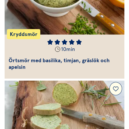
Kryddsmör
10
min
Örtsmör med basilika, timjan, gräslök och
apelsin