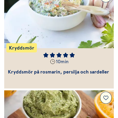
Kryddsmör
10
min
Kryddsmör på rosmarin, persilja och sardeller