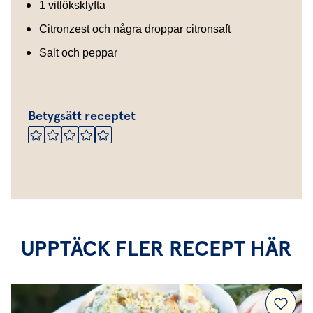
1 vitlöksklyfta
Citronzest och några droppar citronsaft
Salt och peppar
Betygsätt receptet
UPPTÄCK FLER RECEPT HÄR