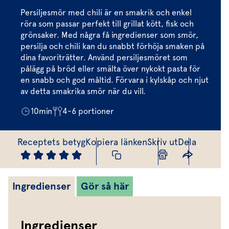
Marinera mera
Timjan
Mikroört
Dressing
Marinad
Persiljesmör med chili är en smakrik och enkel
Fixa vinägretten
Oregano
Röd Oxali
röra som passar perfekt till grillat kött, fisk och
Vinägrett
Kryddsmör
grönsaker. Med några få ingredienser som smör,
Dressingen gör salladen
Citronmeliss
Örtolja
Örtsalt & rub
persilja och chili kan du snabbt förhöja smaken på
dina favoriträtter. Använd persiljesmöret som
Allt om sallat
pålägg på bröd eller smälta över nykokt pasta för
en snabb och god måltid. Förvara i kylskåp och njut
Vårt sortiment
av detta smakrika smör när du vill.
Våra färska örter
10
min
4-6
portioner
Vår sallat & gröna blad
Receptets betyg
Kopiera länken
Skriv ut
Dela
Våra mikroörter & skott
För restaurang & storkö
Ingredienser
Gör så här
Ingredienser