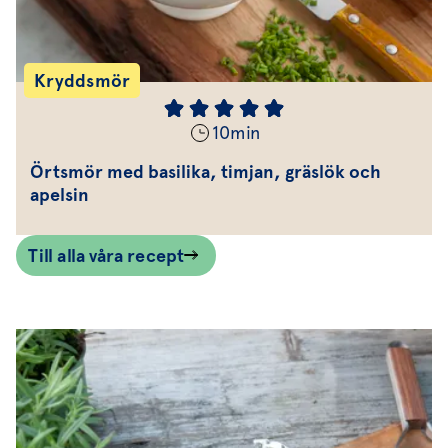
Kryddsmör
10
min
Örtsmör med basilika, timjan, gräslök och
apelsin
Till alla våra recept