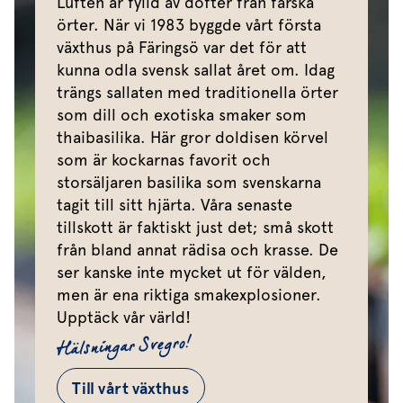
Luften är fylld av dofter från färska
örter. När vi 1983 byggde vårt första
växthus på Färingsö var det för att
kunna odla svensk sallat året om. Idag
trängs sallaten med traditionella örter
som dill och exotiska smaker som
thaibasilika. Här gror doldisen körvel
som är kockarnas favorit och
storsäljaren basilika som svenskarna
tagit till sitt hjärta. Våra senaste
tillskott är faktiskt just det; små skott
från bland annat rädisa och krasse. De
ser kanske inte mycket ut för välden,
men är ena riktiga smakexplosioner.
Upptäck vår värld!
Hälsningar Svegro!
Till vårt växthus