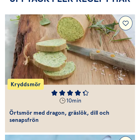
Kryddsmör
10
min
Örtsmör med dragon, gräslök, dill och
senapsfrön