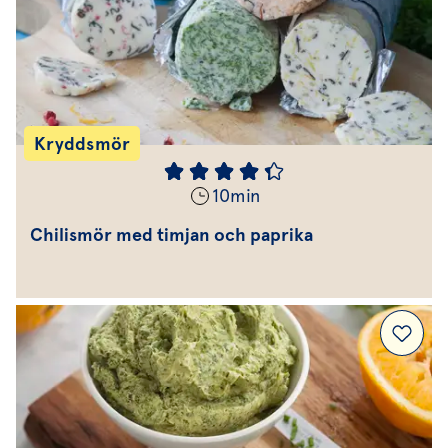
Kryddsmör
10
min
Chilismör med timjan och paprika