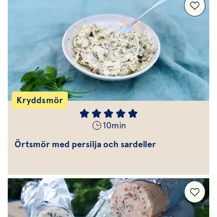
Kryddsmör
10
min
Örtsmör med persilja och sardeller