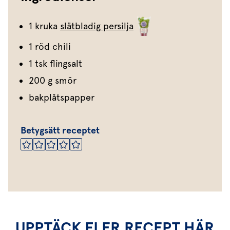
1 kruka
slätbladig persilja
1 röd chili
1 tsk flingsalt
200 g smör
bakplåtspapper
Betygsätt receptet
UPPTÄCK FLER RECEPT HÄR