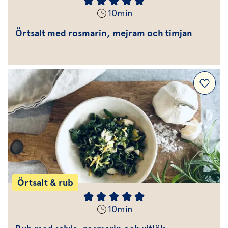
10
min
Örtsalt med rosmarin, mejram och timjan
Örtsalt & rub
10
min