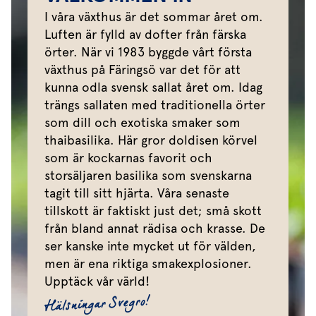
I våra växthus är det sommar året om.
Luften är fylld av dofter från färska
örter. När vi 1983 byggde vårt första
växthus på Färingsö var det för att
kunna odla svensk sallat året om. Idag
trängs sallaten med traditionella örter
som dill och exotiska smaker som
thaibasilika. Här gror doldisen körvel
som är kockarnas favorit och
storsäljaren basilika som svenskarna
tagit till sitt hjärta. Våra senaste
tillskott är faktiskt just det; små skott
från bland annat rädisa och krasse. De
ser kanske inte mycket ut för välden,
men är ena riktiga smakexplosioner.
Upptäck vår värld!
Hälsningar Svegro!