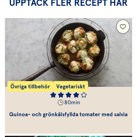
UPPTÄCK FLER RECEPT HÄR
Övriga tillbehör
Vegetariskt
80
min
Quinoa- och grönkålsfyllda tomater med salvia