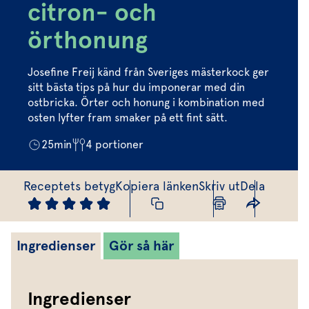
Marinera mera
Timjan
Mikroört
citron- och
Dressing
Marinad
Fixa vinägretten
Oregano
Röd Oxali
örthonung
Vinägrett
Kryddsmör
Dressingen gör salladen
Citronmeliss
Örtolja
Örtsalt & rub
Josefine Freij känd från Sveriges mästerkock ger
Allt om sallat
sitt bästa tips på hur du imponerar med din
ostbricka. Örter och honung i kombination med
Vårt sortiment
osten lyfter fram smaker på ett fint sätt.
Våra färska örter
25
min
4
portioner
Vår sallat & gröna blad
Receptets betyg
Kopiera länken
Skriv ut
Dela
Våra mikroörter & skott
För restaurang & storkö
Ingredienser
Gör så här
Ingredienser