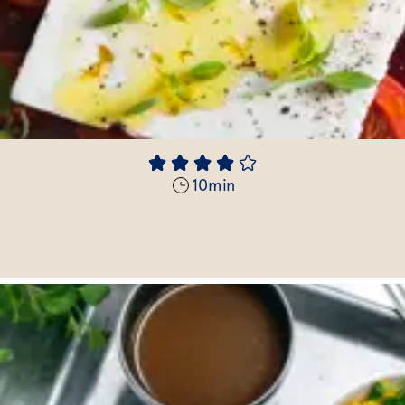
10
min