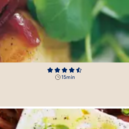
15
min