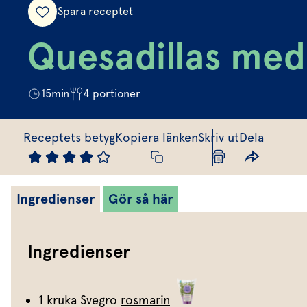
Spara receptet
Quesadillas med
15
min
4
portioner
Receptets betyg
Kopiera länken
Skriv ut
Dela
Ingredienser
Gör så här
Ingredienser
1 kruka Svegro
rosmarin