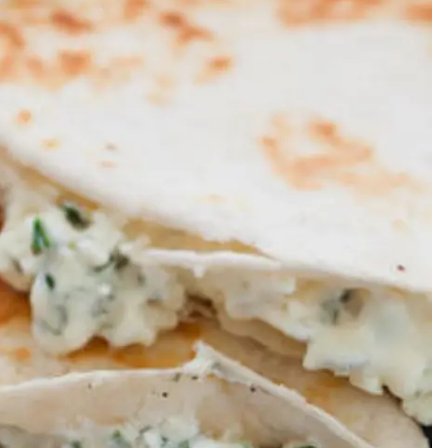
Meze
Efterrätt
Kakor & fi