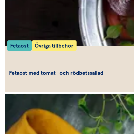
Fetaost
Övriga tillbehör
Fetaost med tomat- och rödbetssallad