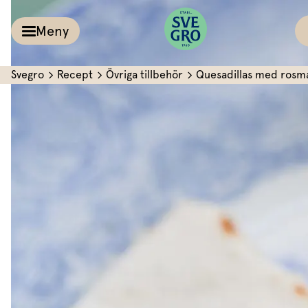
Meny
Svegro
Recept
Övriga tillbehör
Quesadillas med rosm
Kalla såser & Röro
Recept
Örter &
Pesto
Sallat
Röror
Inspiration
Kalla såser
Vårt
Aioli
Växthus
Dipp
Vårt ansvar
Om oss
Dressingar