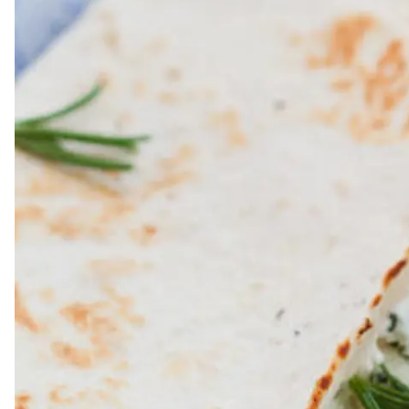
Dressing
Vinägrett
Örtolja