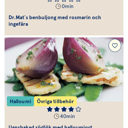
0
min
Dr.Mat´s benbuljong med rosmarin och
ingefära
Halloumi
Övriga tillbehör
40
min
Ugnsbakad rödlök med halloumiost