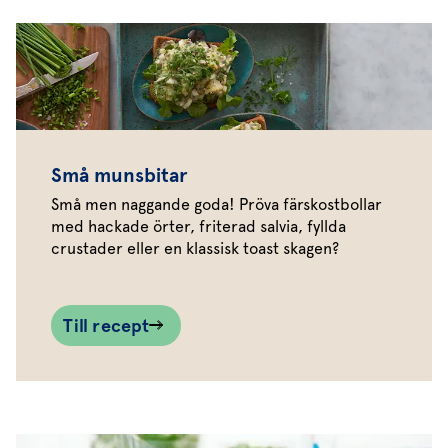
Små munsbitar
Små men naggande goda! Pröva färskostbollar
med hackade örter, friterad salvia, fyllda
crustader eller en klassisk toast skagen?
Till recept