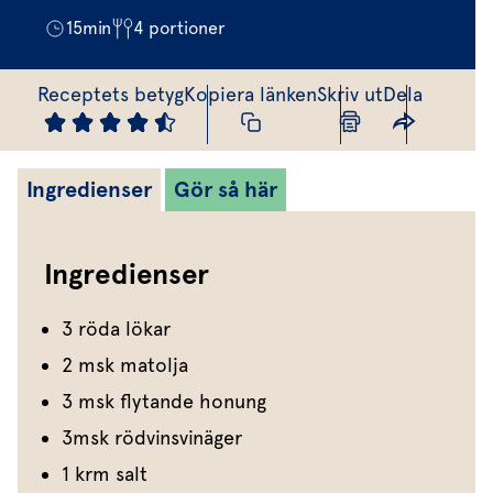
Marinera mera
Timjan
Mikroört
Dressing
Marinad
15
min
4
portioner
Fixa vinägretten
Oregano
Röd Oxali
Vinägrett
Kryddsmör
Dressingen gör salladen
Receptets betyg
Kopiera länken
Skriv ut
Dela
Citronmeliss
Örtolja
Örtsalt & rub
Allt om sallat
Vårt sortiment
Ingredienser
Gör så här
Våra färska örter
Vår sallat & gröna blad
Ingredienser
Våra mikroörter & skott
3 röda lökar
För restaurang & storkö
2 msk matolja
3 msk flytande honung
3msk rödvinsvinäger
1 krm salt