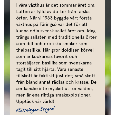
I våra växthus är det sommar året om.
Luften är fylld av dofter från färska
örter. När vi 1983 byggde vårt första
växthus på Färingsö var det för att
kunna odla svensk sallat året om. Idag
trängs sallaten med traditionella örter
som dill och exotiska smaker som
thaibasilika. Här gror doldisen körvel
som är kockarnas favorit och
storsäljaren basilika som svenskarna
tagit till sitt hjärta. Våra senaste
tillskott är faktiskt just det; små skott
från bland annat rädisa och krasse. De
ser kanske inte mycket ut för välden,
men är ena riktiga smakexplosioner.
Upptäck vår värld!
Hälsningar Svegro!