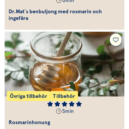
0
min
Dr.Mat´s benbuljong med rosmarin och
ingefära
Övriga tillbehör
Tillbehör
5
min
Rosmarinhonung