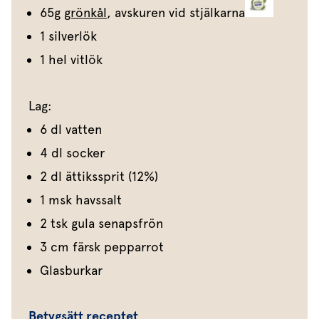
65g
grönkål
, avskuren vid stjälkarna
1 silverlök
1 hel vitlök
Lag:
6 dl vatten
4 dl socker
2 dl ättikssprit (12%)
1 msk havssalt
2 tsk gula senapsfrön
3 cm färsk pepparrot
Glasburkar
Betygsätt receptet