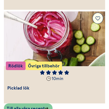
Rödlök
Övriga tillbehör
10
min
Picklad lök
Till alla våra recept