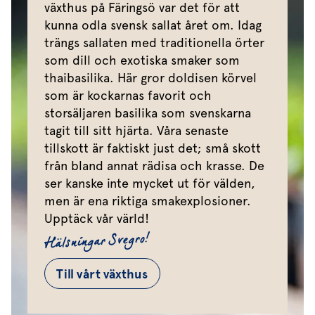
växthus på Färingsö var det för att
kunna odla svensk sallat året om. Idag
trängs sallaten med traditionella örter
som dill och exotiska smaker som
thaibasilika. Här gror doldisen körvel
som är kockarnas favorit och
storsäljaren basilika som svenskarna
tagit till sitt hjärta. Våra senaste
tillskott är faktiskt just det; små skott
från bland annat rädisa och krasse. De
ser kanske inte mycket ut för välden,
men är ena riktiga smakexplosioner.
Upptäck vår värld!
Hälsningar Svegro!
Till vårt växthus