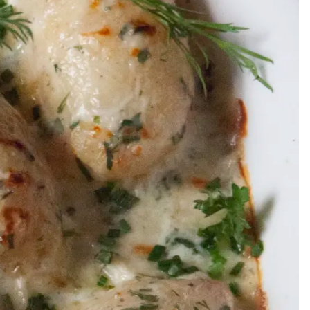
Meze
Efterrätt
Kakor & fi