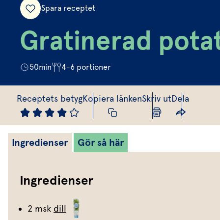
Spara receptet
Gratinerad pota
50
min
4-6
portioner
Receptets betyg
Kopiera länken
Skriv ut
Dela
Ingredienser
Gör så här
Ingredienser
2 msk
dill