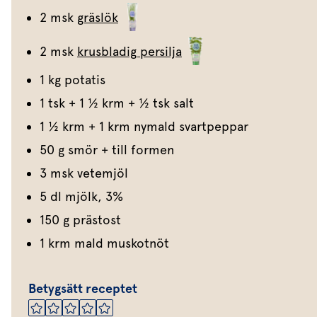
2 msk
gräslök
2 msk
krusbladig persilja
1 kg potatis
1 tsk + 1 1⁄2 krm + 1⁄2 tsk salt
1 1⁄2 krm + 1 krm nymald svartpeppar
50 g smör + till formen
3 msk vetemjöl
5 dl mjölk, 3%
150 g prästost
1 krm mald muskotnöt
Betygsätt receptet