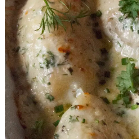
Dressing
Vinägrett
Örtolja