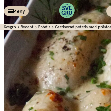
Meny
Svegro
Recept
Potatis
Gratinerad potatis med prästos
Kalla såser & Röro
Recept
Örter &
Pesto
Sallat
Röror
Inspiration
Kalla såser
Vårt
Aioli
Växthus
Dipp
Vårt ansvar
Om oss
Dressingar