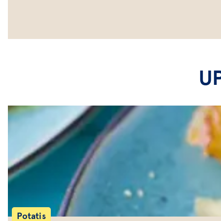
U
Potatis