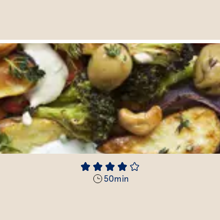
50
min