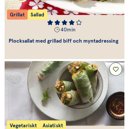
Grillat
Sallad
40
min
Plocksallat med grillad biff och myntadressing
Vegetariskt
Asiatiskt