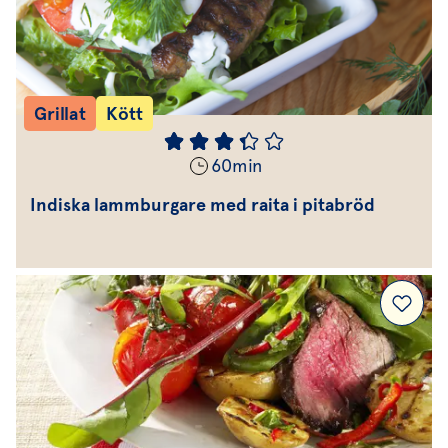
Grillat
Kött
60
min
Indiska lammburgare med raita i pitabröd