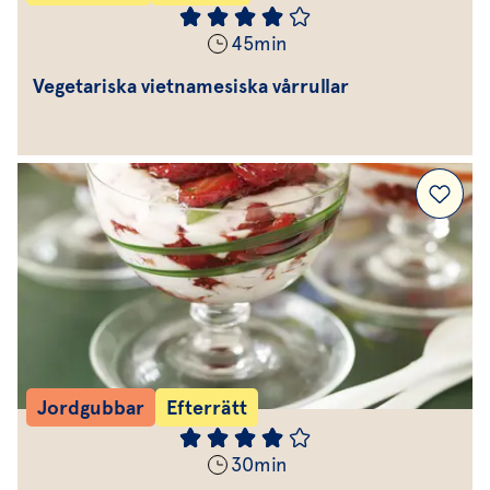
45
min
Vegetariska vietnamesiska vårrullar
Jordgubbar
Efterrätt
30
min