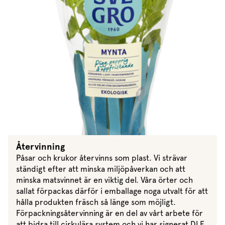
Marinera mera
Timjan
Mikroört
Dressing
Marinad
Fixa vinägretten
Oregano
Röd Oxali
Vinägrett
Kryddsmör
Dressingen gör salladen
Citronmeliss
Örtolja
Örtsalt & rub
Allt om sallat
Vårt sortiment
Våra färska örter
Vår sallat & gröna blad
Våra mikroörter & skott
Återvinning
Påsar och krukor återvinns som plast. Vi strävar
För restaurang & storkö
ständigt efter att minska miljöpåverkan och att
minska matsvinnet är en viktig del. Våra örter och
sallat förpackas därför i emballage noga utvalt för att
hålla produkten fräsch så länge som möjligt.
Förpackningsåtervinning är en del av vårt arbete för
att bidra till cirkulära system och vi har signerat DLF