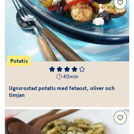
Potatis
40
min
Ugnsrostad potatis med fetaost, oliver och
timjan