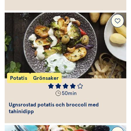
Potatis
Grönsaker
50
min
Ugnsrostad potatis och broccoli med
tahinidipp